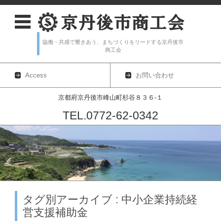
協働・共感で響きあう、まちづくりをリードする京丹後市
商工会
Access
お問い合わせ
京都府京丹後市峰山町杉谷８３６-１
TEL.0772-62-0342
コンテンツに移動
タグ別アーカイブ : 中小企業持続経
営支援補助金