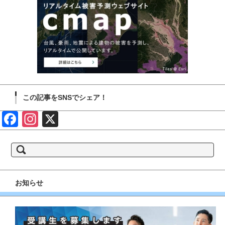
この記事をSNSでシェア！
Face
Insta
X
book
gram
検
索:
お知らせ