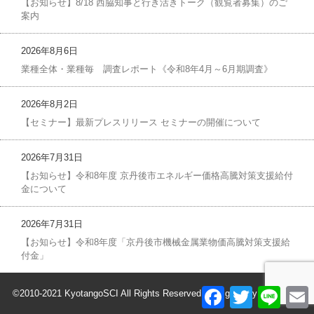
【お知らせ】8/18 西脇知事と行き活きトーク（観覧者募集）のご
案内
2026年8月6日
業種全体・業種毎 調査レポート《令和8年4月～6月期調査》
2026年8月2日
【セミナー】最新プレスリリース セミナーの開催について
2026年7月31日
【お知らせ】令和8年度 京丹後市エネルギー価格高騰対策支援給付
金について
2026年7月31日
【お知らせ】令和8年度「京丹後市機械金属業物価高騰対策支援給
付金」
F
T
L
©2010-2021 KyotangoSCI All Rights Reserved. Designed by
SysMacs
.
a
w
i
c
i
n
a