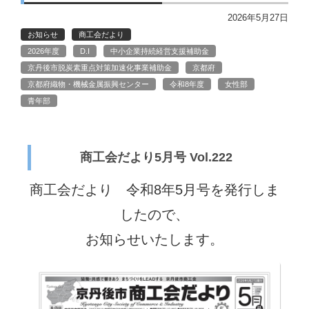
2026年5月27日
お知らせ
商工会だより
2026年度
D.I
中小企業持続経営支援補助金
京丹後市脱炭素重点対策加速化事業補助金
京都府
京都府織物・機械金属振興センター
令和8年度
女性部
青年部
商工会だより5月号 Vol.222
商工会だより 令和8年5
月号を発行しま
したので、
お知らせいたします。