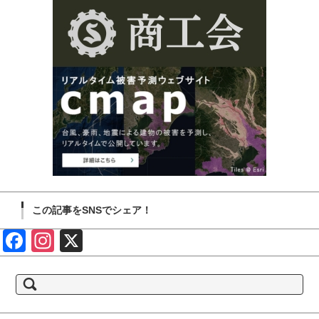
この記事をSNSでシェア！
Face
Insta
X
book
gram
検
索: