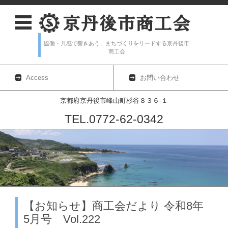
協働・共感で響きあう、まちづくりをリードする京丹後市
商工会
Access
お問い合わせ
京都府京丹後市峰山町杉谷８３６-１
TEL.0772-62-0342
コンテンツに移動
【お知らせ】商工会だより 令和8年
5月号 Vol.222