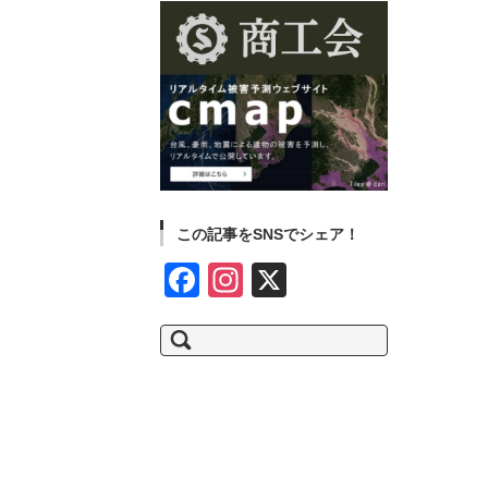
この記事をSNSでシェア！
Face
Insta
X
book
gram
検
索: