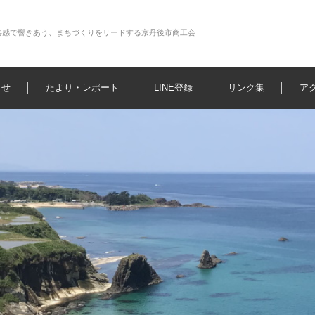
共感で響きあう、まちづくりをリードする京丹後市商工会
らせ
たより・レポート
LINE登録
リンク集
ア