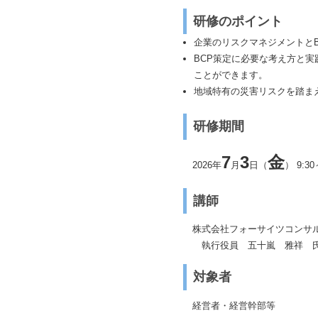
研修のポイント
企業のリスクマネジメントとB
BCP策定に必要な考え方と
ことができます。
地域特有の災害リスクを踏ま
研修期間
7
3
金
2026年
月
日（
） 9:3
講師
株式会社フォーサイツコンサ
執行役員 五十嵐 雅祥 
対象者
経営者・経営幹部等