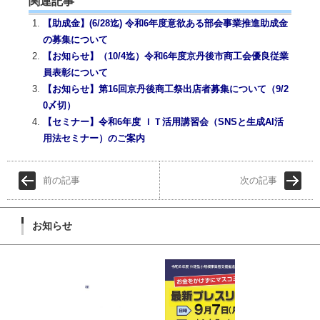
関連記事
【助成金】(6/28迄) 令和6年度意欲ある部会事業推進助成金
の募集について
【お知らせ】（10/4迄）令和6年度京丹後市商工会優良従業
員表彰について
【お知らせ】第16回京丹後商工祭出店者募集について（9/2
0〆切）
【セミナー】令和6年度 ＩＴ活用講習会（SNSと生成AI活
用法セミナー）のご案内
前の記事
次の記事
お知らせ