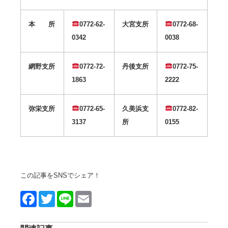
本 所
0772-62-
大宮支所
0772-68-
0342
0038
網野支所
0772-72-
丹後支所
0772-75-
1863
2222
弥栄支所
0772-65-
久美浜支
0772-82-
3137
所
0155
この記事をSNSでシェア！
Face
Twitt
Line
Emai
book
er
l