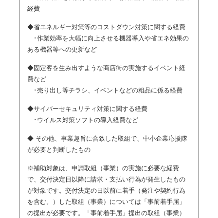
経費
◆省エネルギー対策等のコストダウン対策に関する経費
･作業効率を大幅に向上させる機器導入や省エネ効果の
ある機器等への更新など
◆固定客を生み出すような商店街の実施するイベント経
費など
･売り出し等チラシ、イベントなどの粗品に係る経費
◆サイバーセキュリティ対策に関する経費
･ウイルス対策ソフトの導入経費など
◆ その他、事業趣旨に合致した取組で、中小企業応援隊
が必要と判断したもの
※補助対象は、申請取組（事業）の実施に必要な経費
で、交付決定日以降に請求・支払い行為が発生したもの
が対象です。交付決定の日以前に着手（発注や契約行為
を含む。）した取組（事業）については「事前着手届」
の提出が必要です。「事前着手届」提出の取組（事業）