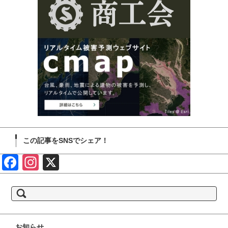
この記事をSNSでシェア！
Face
Insta
X
book
gram
検
索:
お知らせ