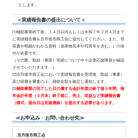
とします。
＜実績報告書の提出について＞
⑴補助事業終了後、１４日以内もしくは令和７年２月４日まで
に実績報告書を京丹後市商工会に提出してください。また、領
収書や明細がわかる資料（成果物見本や写真等を含む。）の添
付が必要です。
（その際、取組（事業）実績について中小企業応援隊員が確認
させていただきます。）
⑵京丹後市商工会において実績報告書を受理後、取組（事業）
及び経費を審査の上、補助金額を確定し通知します。
⑶
補助事業の完了した日の属する会計年度の終了後５年間、毎
年会計年度（３月末）終了後に、売上、収益など実績報告書
（様式、提出日は別途連絡）を提出する必要があります。
≪お申込み・お問い合わせ先≫
京丹後市商工会