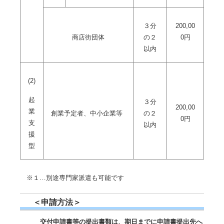
３分
200,00
商店街団体
の２
0円
以内
(2)
起
３分
200,00
業
創業予定者、中小企業等
の２
0円
支
以内
援
型
※１…別途専門家派遣も可能です
＜申請方法＞
交付申請書等の提出書類は、期日までに申請書提出先へ