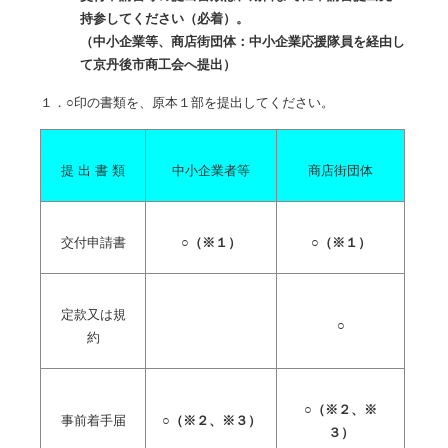
持参してください（必着）。
（
中小企業等、商店街団体：中小企業応援隊員を経由し
て京丹後市商工会へ提出）
１．○印の書類を、原本１部を提出してください。
提 出 書 類
中小企業者等
商店街団体
交付申請書
○（※１）
○（※１）
定款又は規
○
約
○（※２、※
事前着手届
○（※２、※３）
３）