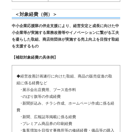
＜対象経費（例）＞
中小企業応援隊の伴走支援により、経営安定と成長に向けた中
小企業等が実施する業務改善等やイノベーションに繋がる工夫
を凝らした取組、商店街団体が実施する売上向上を目指す取組
を支援するもの
【補助対象経費の具体例】
◆経営改善計画遂行に向けた取組、商品の販売促進の取
組に係る経費など
･展示会出店費用、ブース造作料
･のぼり旗等の作成経費
･新聞折込み、チラシ作成、ホームページ作成に係る経
費
･新聞、広報誌等掲載に係る経費
･プレミアム商品券の印刷経費
･集客増加を目指す事務所等の修繕経費・備品等の購入