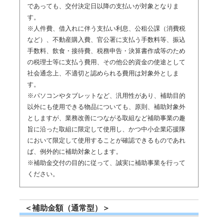
であっても、交付決定日以降の支払いが対象となりま
す。
※人件費、借入れに伴う支払い利息、公租公課（消費税
など）、不動産購入費、官公署に支払う手数料等、振込
手数料、飲食・接待費、税務申告・決算書作成等のため
の税理士等に支払う費用、その他公的資金の使途として
社会通念上、不適切と認められる費用は対象外としま
す。
※パソコンやタブレットなど、汎用性があり、補助目的
以外にも使用できる物品についても、原則、補助対象外
としますが、業務改善につながる取組など補助事業の趣
旨に沿った取組に限定して使用し、かつ中小企業応援隊
において限定して使用することが確認できるものであれ
ば、例外的に補助対象とします。
※補助金交付の目的に従って、誠実に補助事業を行って
ください。
＜補助金額（通常型）＞