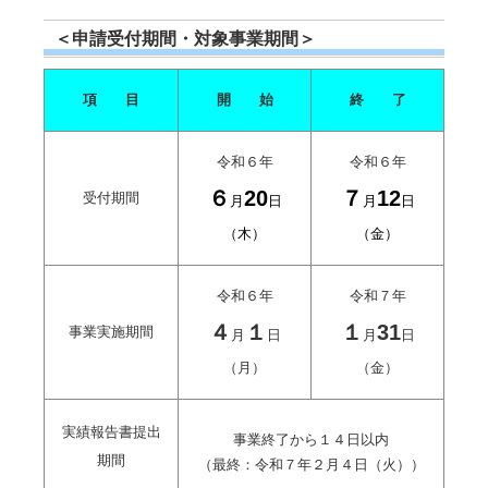
＜申請受付期間・対象事業期間＞
項 目
開 始
終 了
令和６年
令和６年
６
20
７
12
受付期間
月
日
月
日
（木）
（金）
令和６年
令和７年
４
１
１
31
事業実施期間
月
日
月
日
（月）
（金）
実績報告書提出
事業終了から１４日以内
期間
（最終：令和７年２月４日（火））