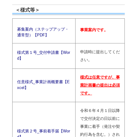
＜様式等＞
募集案内（ステップアップ・
事業案内です。
通常型）【PDF】
申請時に提出してくだ
様式第１号_交付申請書【Wor
d】
さい。
様式は任意ですが、事
任意様式_事業計画概要書【E
業計画書の提出は必須
xcel】
です。
令和６年４月１日以降
で交付決定の日以前に
事業に着手（発注や契
様式第２号_事前着手届【Wor
約行為を含む。）され
d】