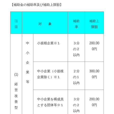
【補助金の補助率及び補助上限額】
項
補助
補助上
対 象
目
率
限額
中
小規模企業※１
３分
200,00
の２
0円
小
以内
企
中小企業（小規模
２分
300,00
業
(1)
企業除く）※１
の１
0円
等
以内
経
営
改
中小企業を構成員
３分
200,00
善
とする団体等※１
の２
0円
型
以内