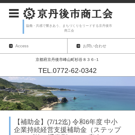
協働・共感で響きあう、まちづくりをリードする京丹後市
商工会
Access
お問い合わせ
京都府京丹後市峰山町杉谷８３６-１
TEL.0772-62-0342
コンテンツに移動
【補助金】(7/12迄) 令和6年度 中小
企業持続経営支援補助金（ステップ