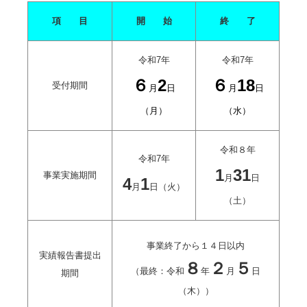
項 目
開 始
終 了
令和7年
令和7年
６
2
６
18
受付期間
月
日
月
日
（月）
（水）
令和８年
令和7年
1
31
事業実施期間
月
日
4
1
月
日（火）
（土）
事業終了から１４日以内
実績報告書提出
８
２
５
（最終：令和
年
月
日
期間
（木））