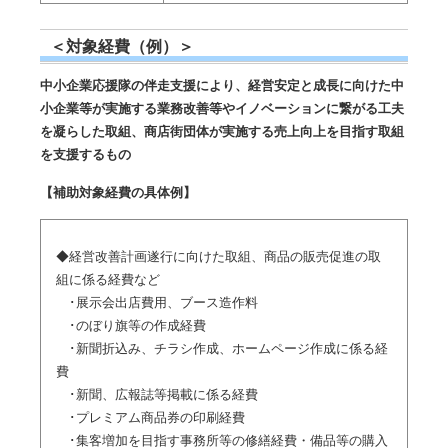
＜対象経費（例）＞
中小企業応援隊の伴走支援により、経営安定と成長に向けた中
小企業等が実施する業務改善等やイノベーションに繋がる工夫
を凝らした取組、商店街団体が実施する売上向上を目指す取組
を支援するもの
【補助対象経費の具体例】
◆経営改善計画遂行に向けた取組、商品の販売促進の取
組に係る経費など
･展示会出店費用、ブース造作料
･のぼり旗等の作成経費
･新聞折込み、チラシ作成、ホームページ作成に係る経
費
･新聞、広報誌等掲載に係る経費
･プレミアム商品券の印刷経費
･集客増加を目指す事務所等の修繕経費・備品等の購入