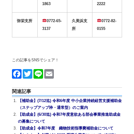
1863
2222
弥栄支所
0772-65-
久美浜支
0772-82-
3137
所
0155
この記事をSNSでシェア！
Face
Twitt
Line
Emai
book
er
l
関連記事
【補助金】(7/12迄) 令和6年度 中小企業持続経営支援補助金
（ステップアップ枠・通常型）のご案内
【助成金】(6/30迄) 令和7年度意欲ある部会事業推進助成金
の募集について
【助成金】令和7年度 織物技術指導費補助金について