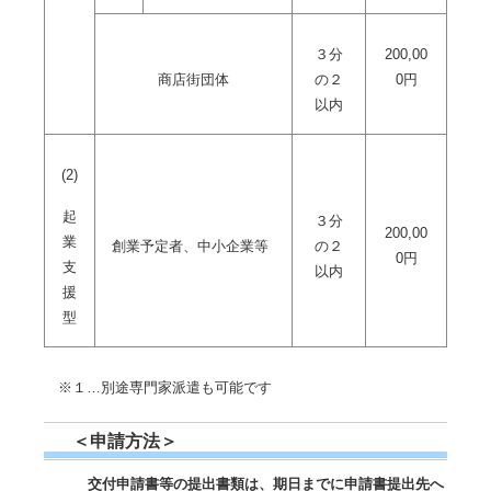
３分
200,00
商店街団体
の２
0円
以内
(2)
起
３分
200,00
業
創業予定者、中小企業等
の２
0円
支
以内
援
型
※１…別途専門家派遣も可能です
＜申請方法＞
交付申請書等の提出書類は、期日までに申請書提出先へ