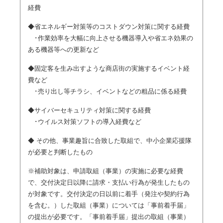
経費
◆省エネルギー対策等のコストダウン対策に関する経費
･作業効率を大幅に向上させる機器導入や省エネ効果の
ある機器等への更新など
◆固定客を生み出すような商店街の実施するイベント経
費など
･売り出し等チラシ、イベントなどの粗品に係る経費
◆サイバーセキュリティ対策に関する経費
･ウイルス対策ソフトの導入経費など
◆ その他、事業趣旨に合致した取組で、中小企業応援隊
が必要と判断したもの
※補助対象は、申請取組（事業）の実施に必要な経費
で、交付決定日以降に請求・支払い行為が発生したもの
が対象です。交付決定の日以前に着手（発注や契約行為
を含む。）した取組（事業）については「事前着手届」
の提出が必要です。「事前着手届」提出の取組（事業）