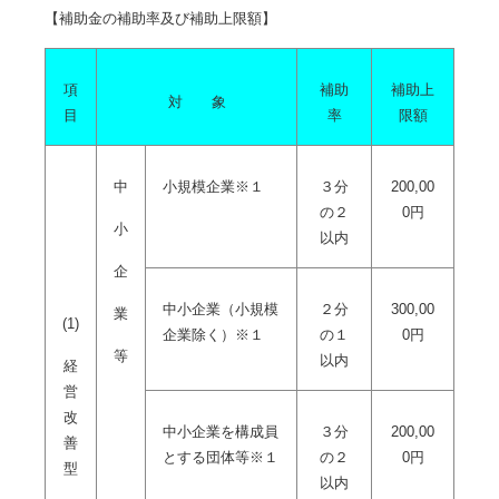
【補助金の補助率及び補助上限額】
項
補助
補助上
対 象
目
率
限額
中
小規模企業※１
３分
200,00
の２
0円
小
以内
企
中小企業（小規模
２分
300,00
業
(1)
企業除く）※１
の１
0円
等
以内
経
営
改
中小企業を構成員
３分
200,00
善
とする団体等※１
の２
0円
型
以内