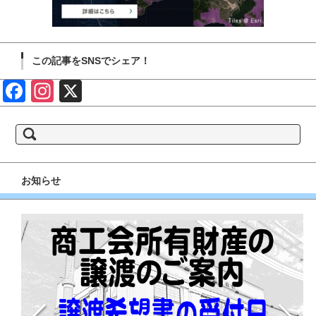
この記事をSNSでシェア！
Face
Insta
X
book
gram
検
索:
お知らせ