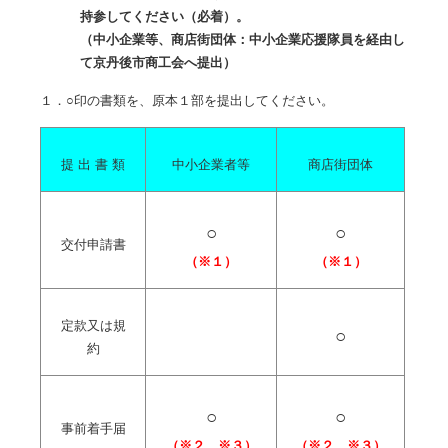
持参してください（必着）。
（
中小企業等、商店街団体：中小企業応援隊員を経由し
て京丹後市商工会へ提出）
１．○印の書類を、原本１部を提出してください。
提 出 書 類
中小企業者等
商店街団体
○
○
交付申請書
（※１）
（※１）
定款又は規
○
約
○
○
事前着手届
（※２、※３）
（※２、※３）