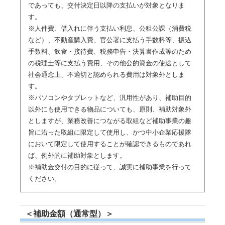
であっても、交付決定日以降の支払いが対象となりま
す。
※人件費、借入れに伴う支払い利息、公租公課（消費税
など）、不動産購入費、官公署に支払う手数料等、振込
手数料、飲食・接待費、税務申告・決算書作成等のため
の税理士等に支払う費用、その他公的資金の使途として
社会通念上、不適切と認められる費用は対象外としま
す。
※パソコンやタブレットなど、汎用性があり、補助目的
以外にも使用できる物品についても、原則、補助対象外
としますが、業務改善につながる取組など補助事業の趣
旨に沿った取組に限定して使用し、かつ中小企業応援隊
において限定して使用することが確認できるものであれ
ば、例外的に補助対象とします。
※補助金交付の目的に従って、誠実に補助事業を行って
ください。
＜補助金額（通常型）＞