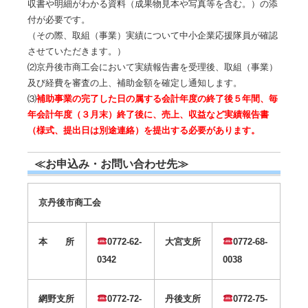
収書や明細がわかる資料（成果物見本や写真等を含む。）の添
付が必要です。
（その際、取組（事業）実績について中小企業応援隊員が確認
させていただきます。）
⑵京丹後市商工会において実績報告書を受理後、取組（事業）
及び経費を審査の上、補助金額を確定し通知します。
⑶
補助事業の完了した日の属する会計年度の終了後５年間、毎
年会計年度（３月末）終了後に、売上、収益など実績報告書
（様式、提出日は別途連絡）を提出する必要があります。
≪お申込み・お問い合わせ先≫
京丹後市商工会
本 所
0772-62-
大宮支所
0772-68-
0342
0038
網野支所
0772-72-
丹後支所
0772-75-