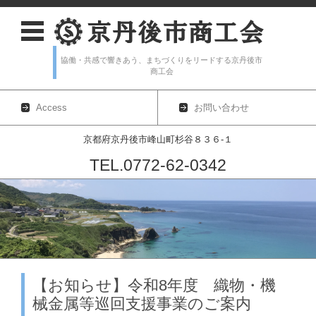
協働・共感で響きあう、まちづくりをリードする京丹後市
商工会
Access
お問い合わせ
京都府京丹後市峰山町杉谷８３６-１
TEL.0772-62-0342
コンテンツに移動
【お知らせ】令和8年度 織物・機
械金属等巡回支援事業のご案内