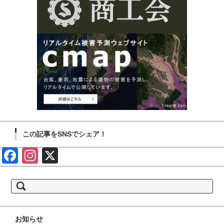
この記事をSNSでシェア！
Face
Insta
X
book
gram
検
索:
お知らせ