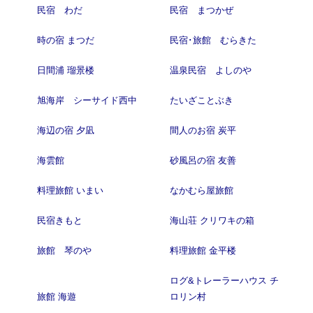
民宿 わだ
民宿 まつかぜ
時の宿 まつだ
民宿･旅館 むらきた
日間浦 瑠景楼
温泉民宿 よしのや
旭海岸 シーサイド西中
たいざことぶき
海辺の宿 夕凪
間人のお宿 炭平
海雲館
砂風呂の宿 友善
料理旅館 いまい
なかむら屋旅館
民宿きもと
海山荘 クリワキの箱
旅館 琴のや
料理旅館 金平楼
ログ&トレーラーハウス チ
旅館 海遊
ロリン村