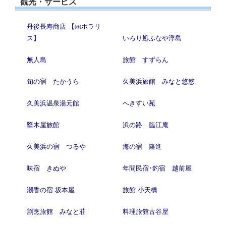
観光・サービス
丹後長寿商店 【㈱ポラリ
ス】
いろり処ふなや浮島
無人島
旅館 すずらん
旬の宿 たかうら
久美浜旅館 みなと悠悠
久美浜温泉湯元館
へきすい苑
堅木屋旅館
浜の路 臨江庵
久美浜の宿 つるや
海の宿 隆進
味宿 きぬや
年間民宿･釣宿 越前屋
潮香の宿 坂本屋
旅館 小天橋
割烹旅館 みなと荘
料理旅館古谷屋