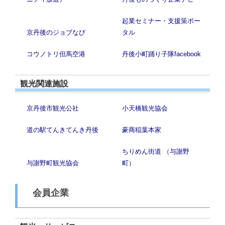
起業セミナー・支援策ポー
京丹後のジョブなび
タル
コウノトリ但馬空港
丹後小町踊り子隊facebook
観光関連施設
京丹後市観光公社
小天橋観光協会
道の駅てんきてんき丹後
豪商稲葉本家
ちりめん街道 （与謝野
与謝野町観光協会
町）
会員企業