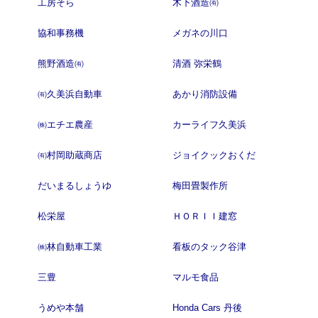
工房そら
木下酒造㈲
協和事務機
メガネの川口
熊野酒造㈲
清酒 弥栄鶴
㈲久美浜自動車
あかり消防設備
㈱エチエ農産
カーライフ久美浜
㈲村岡助蔵商店
ジョイクックおくだ
だいまるしょうゆ
梅田畳製作所
松栄屋
ＨＯＲＩＩ建窓
㈱林自動車工業
看板のタック谷津
三豊
マルモ食品
うめや本舗
Honda Cars 丹後