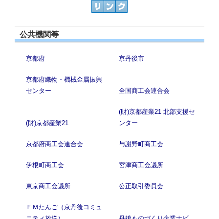
公共機関等
京都府
京丹後市
京都府織物・機械金属振興
センター
全国商工会連合会
(財)京都産業21 北部支援セ
(財)京都産業21
ンター
京都府商工会連合会
与謝野町商工会
伊根町商工会
宮津商工会議所
東京商工会議所
公正取引委員会
ＦＭたんご（京丹後コミュ
ニティ放送）
丹後ものづくり企業ナビ