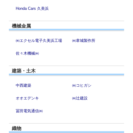
Honda Cars 久美浜
機械金属
㈱エクセル電子久美浜工場
㈱韋城製作所
佐々木機械㈱
建築・土木
中西建築
㈱コヒガシ
オオエデンキ
㈱辻建設
冨田電気通信㈱
織物