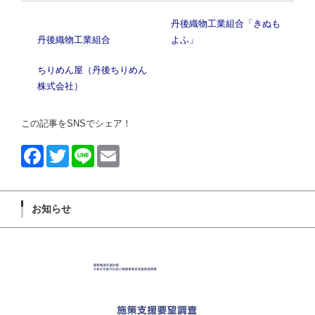
丹後織物工業組合「きぬも
丹後織物工業組合
よふ」
ちりめん屋（丹後ちりめん
株式会社）
この記事をSNSでシェア！
Face
Twitt
Line
Emai
book
er
l
お知らせ