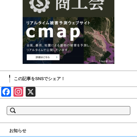
この記事をSNSでシェア！
Face
Insta
X
book
gram
検
索:
お知らせ