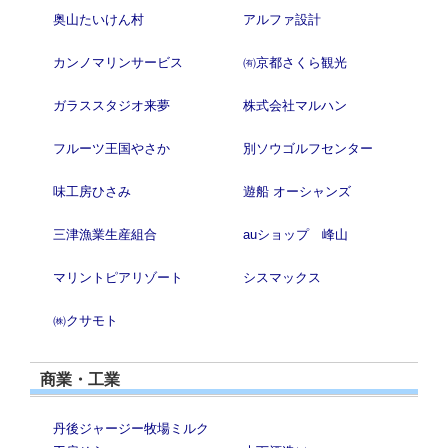
奥山たいけん村
アルファ設計
カンノマリンサービス
㈲京都さくら観光
ガラススタジオ来夢
株式会社マルハン
フルーツ王国やさか
別ソウゴルフセンター
味工房ひさみ
遊船 オーシャンズ
三津漁業生産組合
auショップ 峰山
マリントピアリゾート
シスマックス
㈱クサモト
商業・工業
丹後ジャージー牧場ミルク