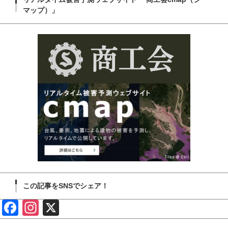
マップ）」
この記事をSNSでシェア！
Face
Insta
X
book
gram