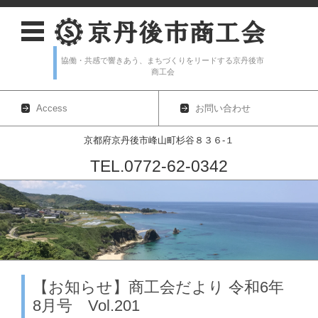
協働・共感で響きあう、まちづくりをリードする京丹後市
商工会
Access
お問い合わせ
京都府京丹後市峰山町杉谷８３６-１
TEL.0772-62-0342
コンテンツに移動
【お知らせ】商工会だより 令和6年
8月号 Vol.201