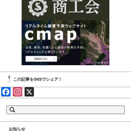
この記事をSNSでシェア！
Face
Insta
X
book
gram
検
索:
お知らせ