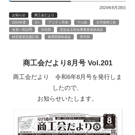
2024年8月28日
お知らせ
商工会だより
2024年度
D.I
アミティ丹後
マル経
京丹後商工祭
会員一斉訪問
女性部
意欲ある部会事業推進助成金
経営発達支援計画
雇用関係助成金
青年部
商工会だより8月号 Vol.201
商工会だより 令和6年8月号を発行しま
したので、
お知らせいたします。