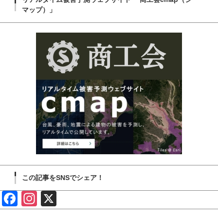
マップ）」
この記事をSNSでシェア！
Face
Insta
X
book
gram