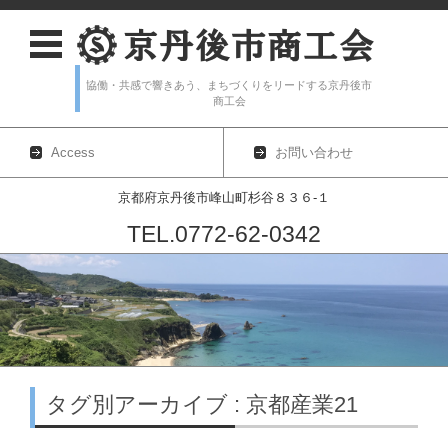
協働・共感で響きあう、まちづくりをリードする京丹後市
商工会
Access
お問い合わせ
京都府京丹後市峰山町杉谷８３６-１
TEL.0772-62-0342
コンテンツに移動
タグ別アーカイブ : 京都産業21