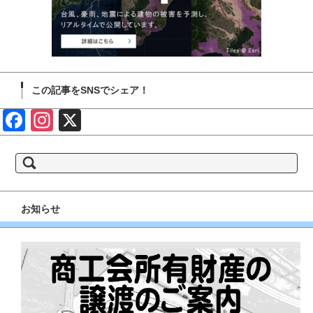
この記事をSNSでシェア！
Face
Insta
X
book
gram
検
索:
お知らせ