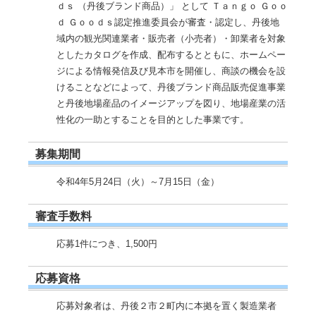
ｄｓ （丹後ブランド商品）」 として Ｔａｎｇｏ Ｇｏｏ
ｄ Ｇｏｏｄｓ認定推進委員会が審査・認定し、丹後地
域内の観光関連業者・販売者（小売者）・卸業者を対象
としたカタログを作成、配布するとともに、ホームペー
ジによる情報発信及び見本市を開催し、商談の機会を設
けることなどによって、丹後ブランド商品販売促進事業
と丹後地場産品のイメージアップを図り、地場産業の活
性化の一助とすることを目的とした事業です。
募集期間
令和4年5月24日（火）～7月15日（金）
審査手数料
応募1件につき、1,500円
応募資格
応募対象者は、丹後２市２町内に本拠を置く製造業者