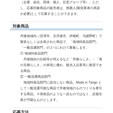
（企業、組合、団体、個人、任意グループ等）。ただ
し、応募対象商品の販売者は、推薦人(製造業者の承諾
が必要)として応募することができます。
対象商品
丹後地域内（宮津市、京丹後市、伊根町、与謝野町）で
製造もしくは企画された商品で、「地域特産品部門」
「一般流通部門」の２つにわけて募集します。
① 地域特産品部門
丹後独自の伝統等が伺えるなど「丹後らしさ」・「海
の京都らしさ」の表現に優れ、観光入込客等に推奨でき
る商品。
② 一般流通商品部門
地域特産品部門に該当しない商品。Made in Tango と
して一般流通可能な商品で丹後地域のものづくりを牽引
する商品。※美術品のような一品ものではなく、反復生
産が可能なものとします。
応募方法