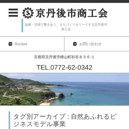
協働・共感で響きあう、まちづくりをリードする京丹後市
商工会
Access
お問い合わせ
京都府京丹後市峰山町杉谷８３６-１
TEL.0772-62-0342
コンテンツに移動
タグ別アーカイブ : 自然あふれるビ
ジネスモデル事業