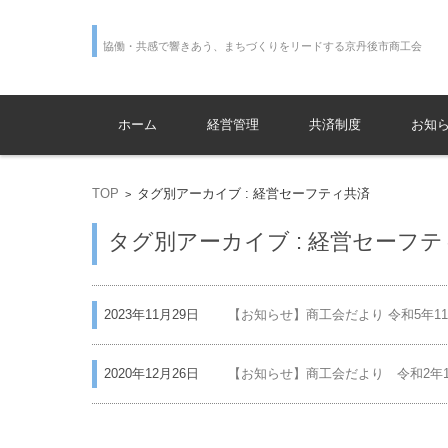
協働・共感で響きあう、まちづくりをリードする京丹後市商工会
コンテンツに移動
ホーム
経営管理
共済制度
お知
TOP
タグ別アーカイブ : 経営セーフティ共済
>
タグ別アーカイブ : 経営セーフ
2023年11月29日
【お知らせ】商工会だより 令和5年11月号
2020年12月26日
【お知らせ】商工会だより 令和2年1