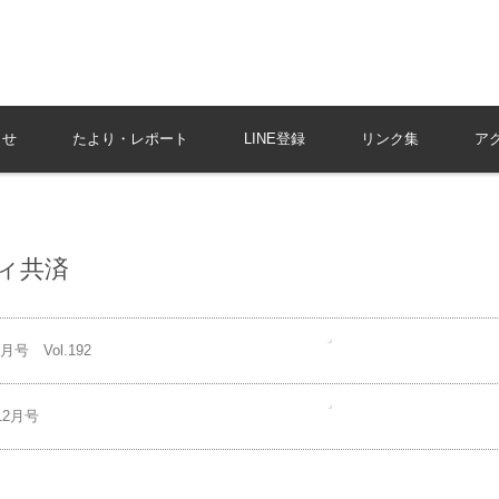
らせ
たより・レポート
LINE登録
リンク集
ア
ティ共済
 Vol.192
2月号