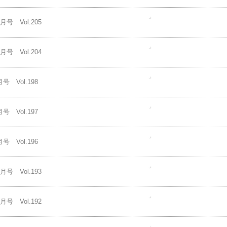
会
 Vol.216
 Vol.212