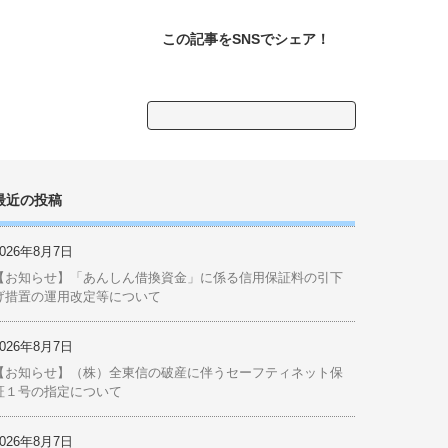
生しました
事業承継・事業継続に備える
出張個別相談会のご案内
京丹後デジタルポイント
リアルタイム被害予測ウェブ
サイト 「商工会cmap（シー
マップ）」
この記事をSNSでシェア！
検