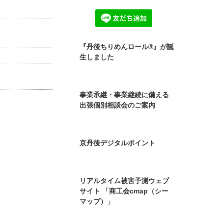
商工会所有財産の譲渡のご案
内
今、地震・災害が起きたら、
あなたの会社は大丈夫です
か？
京丹後市商工会 LINE公式アカ
ウント お友達募集中
『丹後ちりめんロール®』が誕