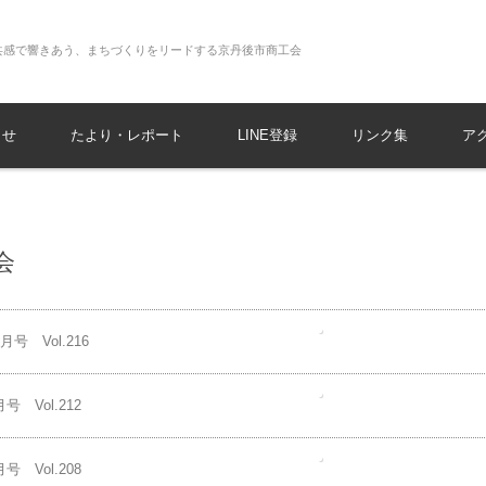
共感で響きあう、まちづくりをリードする京丹後市商工会
らせ
たより・レポート
LINE登録
リンク集
ア