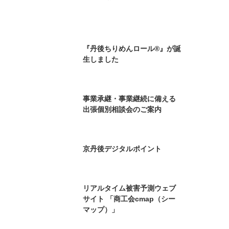
あなたの会社は大丈夫です
か？
京丹後市商工会 LINE公式アカ
ウント お友達募集中
『丹後ちりめんロール®』が誕
生しました
事業承継・事業継続に備える
出張個別相談会のご案内
京丹後デジタルポイント