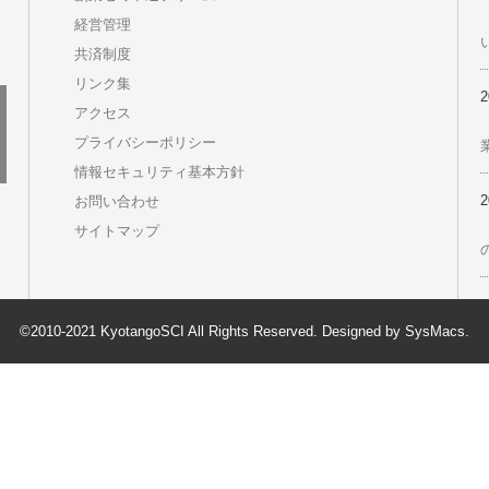
オリジナルスイーツ”丹後ちりめんロール”
事業継続力強化計画をつくろう
京丹後デジタルポイント 市内の加盟店で使用できる買
物ポイントです
京丹後産飲料乾杯推進協議会 申込フォーム
創業ゼミ申込フォーム
経営管理
共済制度
リンク集
アクセス
プライバシーポリシー
情報セキュリティ基本方針
お問い合わせ
サイトマップ
©2010-2021 KyotangoSCI All Rights Reserved. Designed by
SysMacs
.