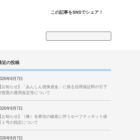
リアルタイム被害予測ウェブ
サイト 「商工会cmap（シー
マップ）」
この記事をSNSでシェア！
検
索:
最近の投稿
2026年8月7日
【お知らせ】「あんしん借換資金」に係る信用保証料の引下
げ措置の運用改定等について