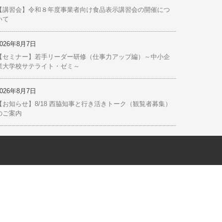
2026年8月7日
【お知らせ】（株）全東信の破産に伴うセーフティネット保
証１号の指定について
2026年8月7日
【講習会】令和８年度事業者向け食品表示講習会の開催につ
いて
2026年8月7日
【セミナー】若手リーダー研修（仕事力アップ編）～中小企
業大学校サテライト・ゼミ～
2026年8月7日
【お知らせ】8/18 西脇知事と行き活きトーク（観覧者募集）
のご案内