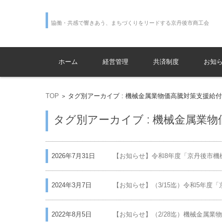
協働・共感で響きあう、まちづくりをリードする京丹後市商工会
コンテンツに移動
ホーム
経営管理
共済制度
お知
TOP
タグ別アーカイブ : 機械金属業物価高騰対策支援給
>
タグ別アーカイブ : 機械金属業
2026年7月31日
【お知らせ】令和8年度「京丹後市機
2024年3月7日
【お知らせ】（3/15迄）令和5年度
2022年8月5日
【お知らせ】（2/28迄）機械金属