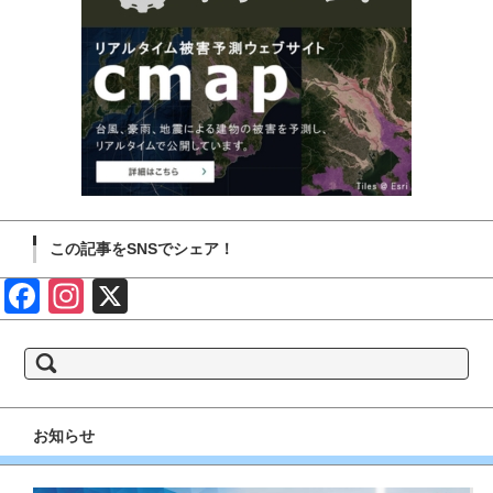
この記事をSNSでシェア！
Face
Insta
X
book
gram
検
索:
お知らせ