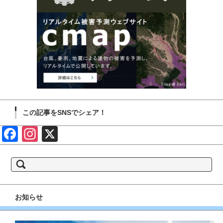
この記事をSNSでシェア！
Face
Insta
X
book
gram
検
索:
お知らせ