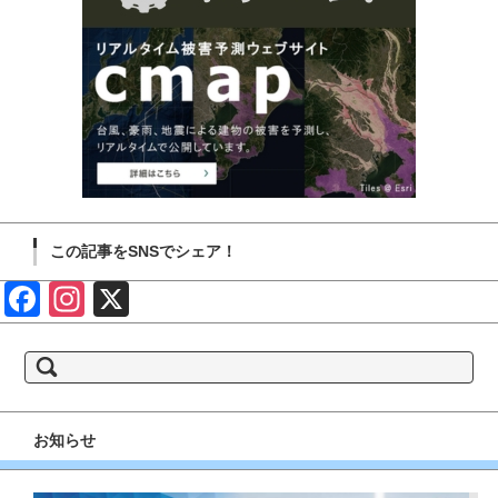
この記事をSNSでシェア！
Face
Insta
X
book
gram
検
索:
お知らせ