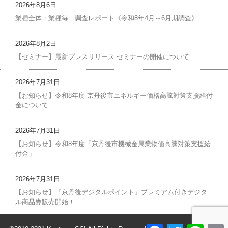
2026年8月6日
業種全体・業種毎 調査レポート《令和8年4月～6月期調査》
2026年8月2日
【セミナー】最新プレスリリース セミナーの開催について
2026年7月31日
【お知らせ】令和8年度 京丹後市エネルギー価格高騰対策支援給付
金について
2026年7月31日
【お知らせ】令和8年度「京丹後市機械金属業物価高騰対策支援給
付金」
2026年7月31日
【お知らせ】『京丹後デジタルポイント』プレミアム付きデジタ
ル商品券販売開始！
F
T
L