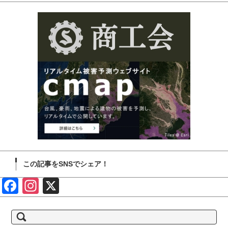
この記事をSNSでシェア！
Face
Insta
X
book
gram
検
索: