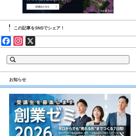
この記事をSNSでシェア！
Face
Insta
X
book
gram
検
索:
お知らせ