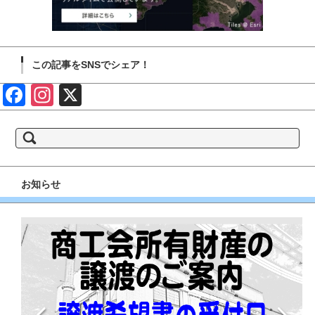
この記事をSNSでシェア！
Face
Insta
X
book
gram
検
索:
お知らせ