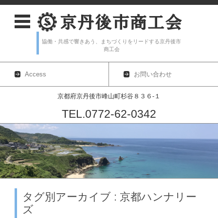
協働・共感で響きあう、まちづくりをリードする京丹後市
商工会
Access
お問い合わせ
京都府京丹後市峰山町杉谷８３６-１
TEL.0772-62-0342
コンテンツに移動
タグ別アーカイブ : 京都ハンナリー
ズ