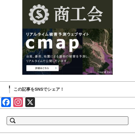
この記事をSNSでシェア！
Face
Insta
X
book
gram
検
索: