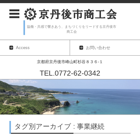
協働・共感で響きあう、まちづくりをリードする京丹後市
商工会
Access
お問い合わせ
京都府京丹後市峰山町杉谷８３６-１
TEL.0772-62-0342
コンテンツに移動
タグ別アーカイブ : 事業継続