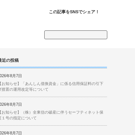
生しました
事業承継・事業継続に備える
出張個別相談会のご案内
京丹後デジタルポイント
リアルタイム被害予測ウェブ
サイト 「商工会cmap（シー
マップ）」
この記事をSNSでシェア！
検