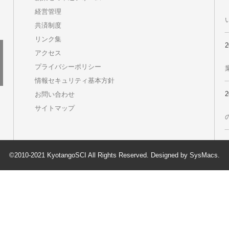
ページ一覧
2026.09 最新プレスリリースセミナー
Goope 会員からのお知らせ
LINE登録のご案内
オリジナルスイーツ”丹後ちりめんロール”
事業継続力強化計画をつくろう
京丹後デジタルポイント 市内の加盟店で使用できる買
物ポイントです
京丹後産飲料乾杯推進協議会 申込フォーム
創業ゼミ申込フォーム
経営管理
共済制度
リンク集
アクセス