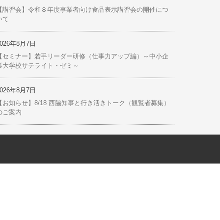
索:
最近の投稿
2026年8月7日
【お知らせ】「あんしん借換資金」に係る信用保証料の引下
げ措置の運用改定等について
2026年8月7日
【お知らせ】（株）全東信の破産に伴うセーフティネット保
証１号の指定について
2026年8月7日
【講習会】令和８年度事業者向け食品表示講習会の開催につ
いて
2026年8月7日
【セミナー】若手リーダー研修（仕事力アップ編）～中小企