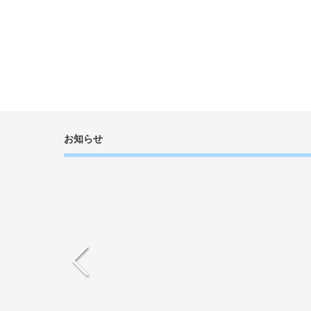
2021年2月18日
（更新）【お知らせ】新型コロナウイ
2020年5月29日
弥栄支所の開所日の変更について