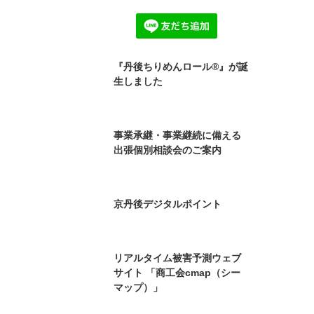
商工会所有財産の譲渡のご案
内
今、地震・災害が起きたら、
あなたの会社は大丈夫です
か？
京丹後市商工会 LINE公式アカ
ウント お友達募集中
『丹後ちりめんロール®』が誕