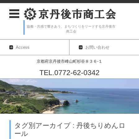
協働・共感で響きあう、まちづくりをリードする京丹後市
商工会
Access
お問い合わせ
京都府京丹後市峰山町杉谷８３６-１
TEL.0772-62-0342
コンテンツに移動
タグ別アーカイブ : 丹後ちりめんロ
ール