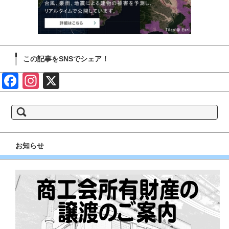
この記事をSNSでシェア！
Face
Insta
X
book
gram
検
索:
お知らせ