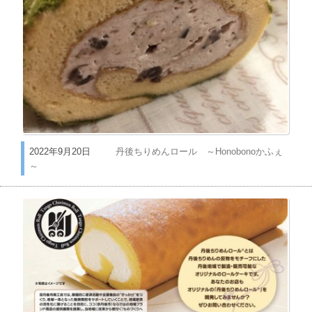
2022年9月20日
丹後ちりめんロール ～Honobonoかふぇ
～