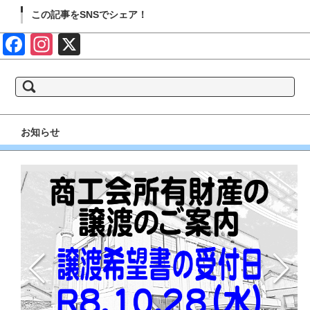
この記事をSNSでシェア！
Face
Insta
X
book
gram
検
索:
お知らせ