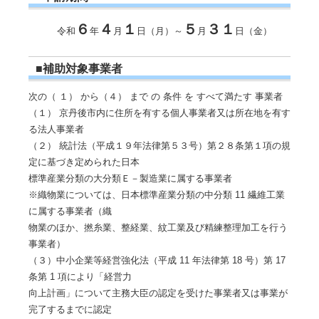
６
４
１
５
３１
令和
年
月
日（月）～
月
日（金）
■補助対象事業者
次の（ １） から（４） まで の 条件 を すべて満たす 事業者
（１） 京丹後市内に住所を有する個人事業者又は所在地を有す
る法人事業者
（２） 統計法（平成１９年法律第５３号）第２８条第１項の規
定に基づき定められた日本
標準産業分類の大分類Ｅ－製造業に属する事業者
※織物業については、日本標準産業分類の中分類 11 繊維工業
に属する事業者（織
物業のほか、撚糸業、整経業、紋工業及び精練整理加工を行う
事業者）
（３）中小企業等経営強化法（平成 11 年法律第 18 号）第 17
条第 1 項により「経営力
向上計画」について主務大臣の認定を受けた事業者又は事業が
完了するまでに認定