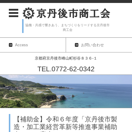
協働・共感で響きあう、まちづくりをリードする京丹後市
商工会
Access
お問い合わせ
京都府京丹後市峰山町杉谷８３６-１
TEL.0772-62-0342
コンテンツに移動
【補助金】令和６年度「京丹後市製
造・加工業経営革新等推進事業補助