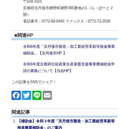
〒629-3101
京都府京丹後市網野町網野385番地の1（ら・ぽーと２
階）
電話番号：0772-69-0440 ファックス：0772-72-2030
■関連HP
令和6年度「京丹後市製造・加工業経営革新等推進事業
補助金」【京丹後市HP 】
令和6年度京都府伝統産業生産基盤支援事業費補助金申
請の募集について【当会HP】
この記事をSNSでシェア！
Face
Twitt
Line
Emai
book
er
l
関連記事
【補助金】令和３年度「京丹後市製造・加工業経営革新等
推進事業補助金」のご案内