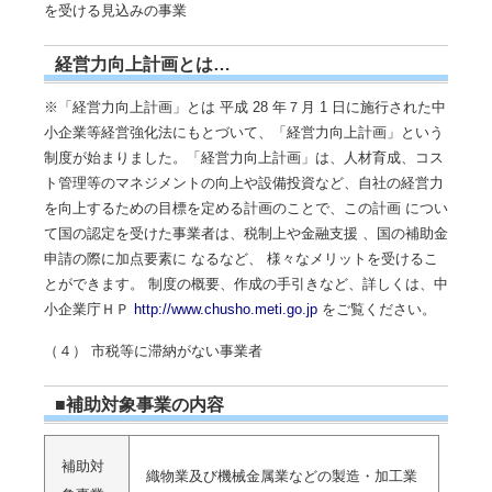
を受ける見込みの事業
経営力向上計画とは…
※「経営力向上計画」とは 平成 28 年７月 1 日に施行された中
小企業等経営強化法にもとづいて、「経営力向上計画」という
制度が始まりました。「経営力向上計画」は、人材育成、コス
ト管理等のマネジメントの向上や設備投資など、自社の経営力
を向上するための目標を定める計画のことで、この計画 につい
て国の認定を受けた事業者は、税制上や金融支援 、国の補助金
申請の際に加点要素に なるなど、 様々なメリットを受けるこ
とができます。 制度の概要、作成の手引きなど、詳しくは、中
小企業庁ＨＰ
http://www.chusho.meti.go.jp
をご覧ください。
（４） 市税等に滞納がない事業者
■補助対象事業の内容
補助対
織物業及び機械金属業などの製造・加工業