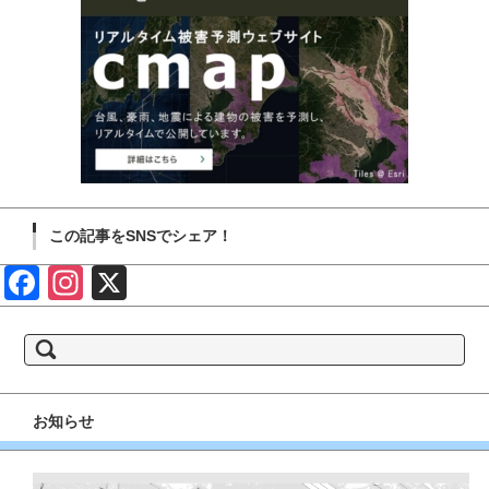
この記事をSNSでシェア！
Face
Insta
X
book
gram
検
索:
お知らせ