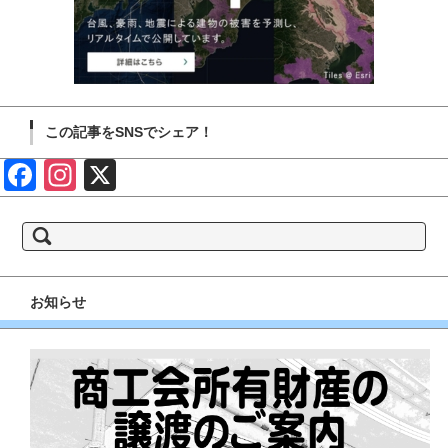
この記事をSNSでシェア！
Face
Insta
X
book
gram
検
索:
お知らせ