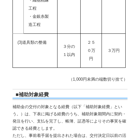
・織物精練
工程
・金銀糸製
造工程
(3)道具類の整備
２５
３分の
０万
３万円
１以内
円
（1,000円未満の端数切り捨て）
■補助対象経費
補助金の交付の対象となる経費（以下「補助対象経費」とい
う。）は、下表に掲げる経費のうち、補助対象期間内に契約・
発注を行い、支払を完了し、帳簿、証憑等によりその事実を確
認できる経費とします。
ただし、事前着手届を提出された場合は、交付決定日以前の活