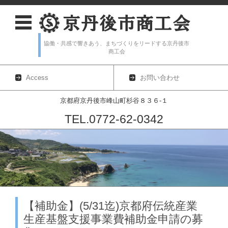
協働・共感で響きあう、まちづくりをリードする京丹後市
商工会
Access
お問い合わせ
京都府京丹後市峰山町杉谷８３６-１
TEL.0772-62-0342
コンテンツに移動
【補助金】(5/31迄)京都府伝統産業
生産基盤支援事業費補助金申請の募