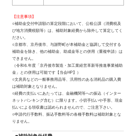
【注意事項】
○補助金交付申請額の算定段階において、公租公課（消費税及
び地方消費税額等）は、補助対象経費から除外して算定してく
ださい。
○京都市、京丹後市、与謝野町が本補助金と協調して交付する
補助金を除き、他の補助金、助成金等との併用（重複申請）は
できません。
（令和⒍年度「京丹後市製造・加工業経営革新等推進事業補助
金」との併用は可能です【当会HP】）
○文房具などの一般事務用品等、汎用性のある消耗品の購入費
は補助対象となりません。
○経費の支払いにあたっては、金融機関等への振込（インター
ネットバンキング含む）に限ります。小切手払いや手形、現金
払いによる領収書は認められませんので、ご注意下さい。
○申請代行手数料、振込手数料等の各種手数料は補助対象とな
りません。