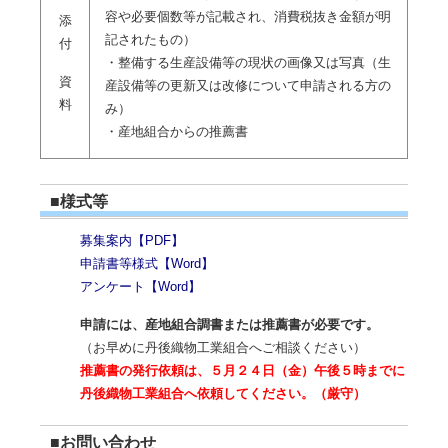
容や必要個数等が記載され、消費税抜き金額が明
添
記されたもの）
付
・整備する生産設備等の現状の画像又は写真（生
資
産設備等の更新又は改修について申請される方の
料
み）
・産地組合からの推薦書
■様式等
募集案内【PDF】
申請書等様式【Word】
アンケート【Word】
申請には、産地組合調書または推薦書が必要です。
（お早めに丹後織物工業組合へご相談ください）
推薦書の発行依頼は、５月２４日（金）午後５時までに
丹後織物工業組合へ依頼してください。（厳守）
■お問い合わせ