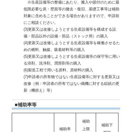
※生産設備等の整備にあたり、搬入や据付のために最
低限必要な床・壁面等の撤去・復旧、基礎工事等は補助
対象に含めることができる場合がありますので、申請前
にご相談ください。
(3)更新又は改修しようとする生産設備等を構成する設
備・部品以外の設備・部品（ストック用）の購入
(4)更新又は改修しようとする生産設備等を稼働させるた
めの燃料、触媒、吸着材料等の購入
(5)更新又は改修しようとする生産設備等の保守等に用い
る溶剤、洗浄剤、潤滑剤等の購入
(6)製造工程で用いる原料、原材料の購入
(7)申請者の所有物ではない生産設備等に対する更新又は
改修（例：申請者の所有ではない織機に対する綜絖の更
新（機拵え）等）
■補助率等
補助
補助下
補助率
上限