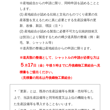
※産地組合からの申請に限り、同時申請を認めることと
します。
(1) 産地組合が認める伝統と文化のものづくり産業の生
産基盤を支えるために真に必要とする生産設備等の更
新、改修、新設、増設（注＊）
(2) 産地組合が認める製造に必要不可欠な伝統的技術又
は技法により製造するための稀少道具類の整備（例：刷
毛、筆、シャットル等）
※道具類の整備は産地組合からの申請に限ります。
※道具類の整備として、シャットルの申請が必要な方は
５
17
月
日（金）午後５時までに丹後織物工業組合へ見
積書をご提出ください。
（見積書の宛名は丹後織物工業組合）
＊「更新」とは、既存の生産設備等を廃棄・売却等した
上で、当該生産設備等と同等程度又は上位の機能を有し
た生産設備等を導入することをいいます。