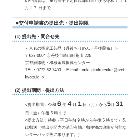
の申請者は、事前着手予定日以降の日）から令和 7 年 1
月１７ 日まで
■交付申請書の提出先・提出期限
(1) 提出先・問合せ先
＜京もの指定工芸品（丹後ちりめん・丹後藤布）＞
〒627-0004 京丹後市峰山町荒山 225
京都府織物・機械金属振興センター
TEL：0772-62-7400 E-mail：oriki-kikakurenkei@pref.
kyoto.lg.jp
(2) 提出期間・提出方法
６
４
１
5
31
○提出期間：令和
年
月
日（月）から
月
日（金）午後 5 時まで
○提出方法：持参（平日午前 9 時から午後 5 時まで）又
は郵送（提出期間内の消印有効、郵便物の追跡が可能な
レターパック等に限ります。）