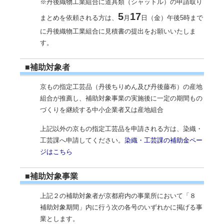
※丹後織物工業組合に道具類（シャットル）の申請取り
5
17
まとめを依頼される方は、
月
日（金）午後5時まで
に丹後織物工業組合に見積書の提出をお願いいたしま
す。
■補助対象者
京もの指定工芸品（丹後ちりめん及び丹後藤布）の産地
組合が推薦し、補助対象事業の実施後に一定の期間もの
づくりを継続する中小企業者又は産地組合
上記以外の京もの指定工芸品を申請される方は、染織・
工芸課へ申請してください。
染織・工芸課の補助金ペー
ジはこちら
■補助対象事業
上記２の補助対象者が京都府内の事業所において「８
補助対象期間」内に行う次の各号のいずれかに掲げる事
業とします。