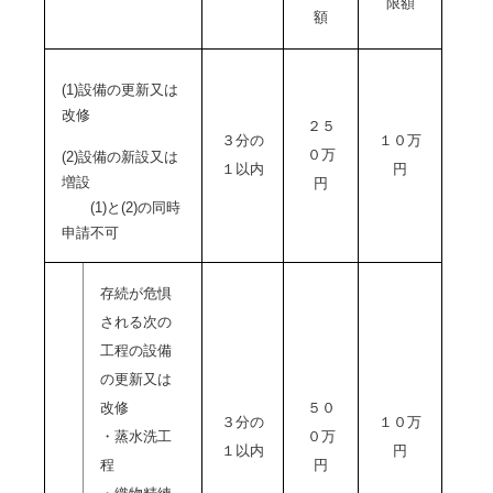
限額
額
(1)設備の更新又は
改修
２５
３分の
１０万
０万
(2)設備の新設又は
１以内
円
増設
円
(1)と(2)の同時
申請不可
存続が危惧
される次の
工程の設備
の更新又は
改修
５０
３分の
１０万
・蒸水洗工
０万
１以内
円
程
円