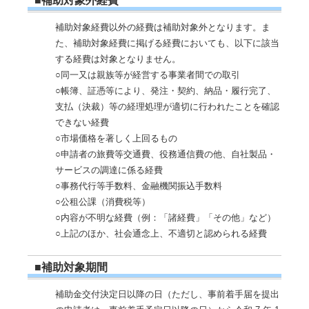
■補助対象外経費
補助対象経費以外の経費は補助対象外となります。ま
た、補助対象経費に掲げる経費においても、以下に該当
する経費は対象となりません。
○同一又は親族等が経営する事業者間での取引
○帳簿、証憑等により、発注・契約、納品・履行完了、
支払（決裁）等の経理処理が適切に行われたことを確認
できない経費
○市場価格を著しく上回るもの
○申請者の旅費等交通費、役務通信費の他、自社製品・
サービスの調達に係る経費
○事務代行等手数料、金融機関振込手数料
○公租公課（消費税等）
○内容が不明な経費（例：「諸経費」「その他」など）
○上記のほか、社会通念上、不適切と認められる経費
■補助対象期間
補助金交付決定日以降の日（ただし、事前着手届を提出