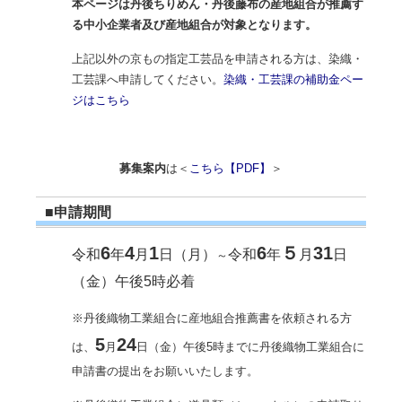
本ページは丹後ちりめん・丹後藤布の産地組合が推薦す
る中小企業者及び産地組合が対象となります。
上記以外の京もの指定工芸品を申請される方は、染織・
工芸課へ申請してください。
染織・工芸課の補助金ペー
ジはこちら
募集案内
は＜
こちら【PDF】
＞
■申請期間
6
4
1
6
５
31
令和
年
月
日（月）
令和
年
月
日
～
（金）午後5時必着
※丹後織物工業組合に産地組合推薦書を依頼される方
5
24
は、
月
日（金）午後5時までに丹後織物工業組合に
申請書の提出をお願いいたします。