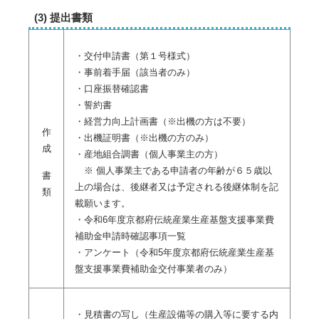
(3) 提出書類
・交付申請書（第１号様式）
・事前着手届（該当者のみ）
・口座振替確認書
・誓約書
・経営力向上計画書（※出機の方は不要）
作
・出機証明書（※出機の方のみ）
成
・産地組合調書（個人事業主の方）
※ 個人事業主である申請者の年齢が６５歳以
書
上の場合は、後継者又は予定される後継体制を記
類
載願います。
・令和6年度京都府伝統産業生産基盤支援事業費
補助金申請時確認事項一覧
・アンケート（令和5年度京都府伝統産業生産基
盤支援事業費補助金交付事業者のみ）
・見積書の写し（生産設備等の購入等に要する内