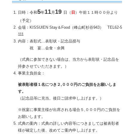
5
11
19
日時：令和
年
月
日（
日
）午前１１時００分より
（予定）
会場：KISSUIEN Stay＆Food（峰山町杉谷943） TEL62-5
111
内容：表彰式…表彰状・記念品授与
祝 宴…会食・余興
（式典に参加できない場合は、当方から表彰状・記念品を
持参させていただきます。）
事業主負担金：
被表彰者様１名につき２,０００円のご負担をお願いしま
す。
（記念品等に充当。後日ご請求申し上げます。）
※祝宴に事業主様が出席される場合５,０００円のご負担を
お願いします。
式典の案内：式典の詳しい内容等につきましては被表彰者
様が確定した後、改めてご案内申し上げます。