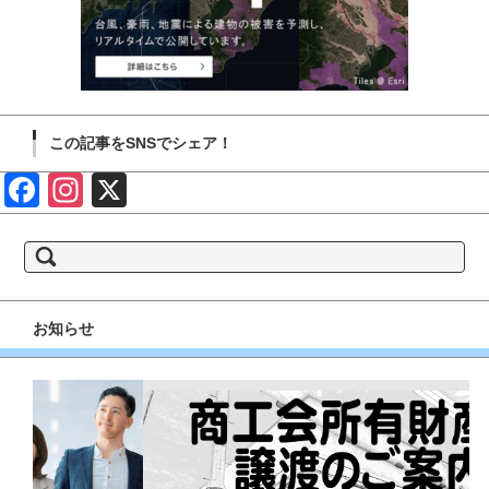
この記事をSNSでシェア！
Face
Insta
X
book
gram
検
索:
お知らせ