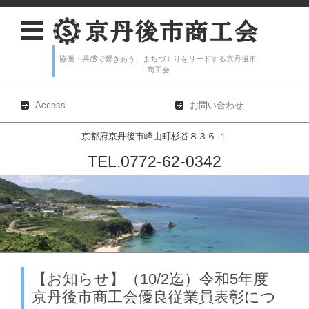
協働・共感で響きあう、まちづくりをリードする京丹後市
商工会
Access
お問い合わせ
京都府京丹後市峰山町杉谷８３６-１
TEL.0772-62-0342
コンテンツに移動
【お知らせ】（10/2迄）令和5年度
京丹後市商工会優良従業員表彰につ