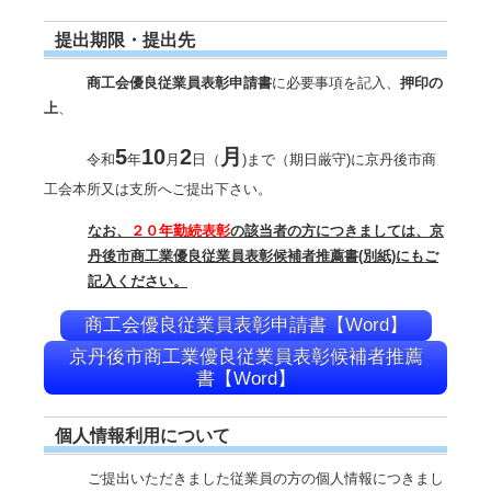
提出期限・提出先
商工会優良従業員表彰申請書
に必要事項を記入、
押印の
上
、
5
10
2
月
令和
年
月
日（
)まで（期日厳守)に京丹後市商
工会本所又は支所へご提出下さい。
なお、
２０年勤続表彰
の該当者の方につきましては、京
丹後市商工業優良従業員表彰候補者推薦書(別紙)にもご
記入ください。
商工会優良従業員表彰申請書【Word】
京丹後市商工業優良従業員表彰候補者推薦
書【Word】
個人情報利用について
ご提出いただきました従業員の方の個人情報につきまし