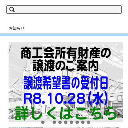
book
gram
検
索:
お知らせ