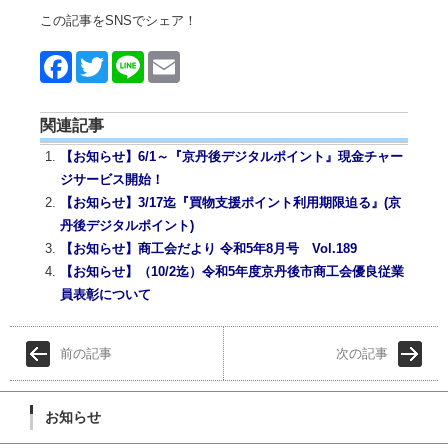
この記事をSNSでシェア！
Face
Twitt
Line
Emai
book
er
l
関連記事
【お知らせ】6/1～『京丹後デジタルポイント』現金チャー
ジサービス開始！
【お知らせ】3/17迄『買物支援ポイント利用期限迫る』(京
丹後デジタルポイント)
【お知らせ】商工会だより 令和5年8月号 Vol.189
【お知らせ】（10/2迄）令和5年度京丹後市商工会優良従業
員表彰について
前の記事
次の記事
お知らせ