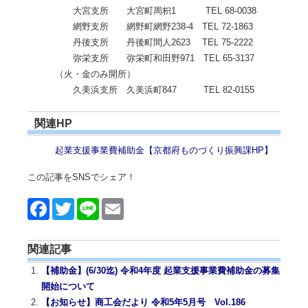
大宮支所 大宮町周枳1 TEL 68-0038
網野支所 網野町網野238-4 TEL 72-1863
丹後支所 丹後町間人2623 TEL 75-2222
弥栄支所 弥栄町和田野971 TEL 65-3137
（火・金のみ開所）
久美浜支所 久美浜町847 TEL 82-0155
関連HP
起業支援事業費補助金【京都府ものづくり振興課HP】
この記事をSNSでシェア！
Face
Twitt
Line
Emai
book
er
l
関連記事
【補助金】(6/30迄) 令和4年度 起業支援事業費補助金の募集
開始について
【お知らせ】商工会だより 令和5年5月号 Vol.186