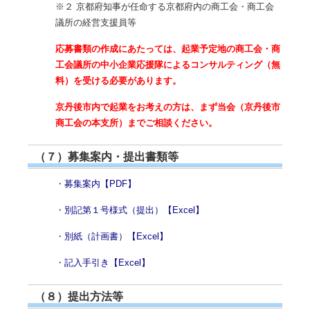
※２ 京都府知事が任命する京都府内の商工会・商工会
議所の経営支援員等
応募書類の作成にあたっては、起業予定地の商工会・商
工会議所の中小企業応援隊によるコンサルティング（無
料）を受ける必要があります。
京丹後市内で起業をお考えの方は、まず当会（京丹後市
商工会の本支所）までご相談ください。
（７）募集案内・提出書類等
・
募集案内【PDF】
・
別記第１号様式（提出）【Excel】
・
別紙（計画書）【Excel】
・
記入手引き【Excel】
（８）提出方法等