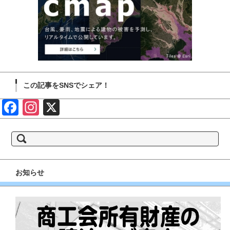
この記事をSNSでシェア！
Face
Insta
X
book
gram
検
索:
お知らせ