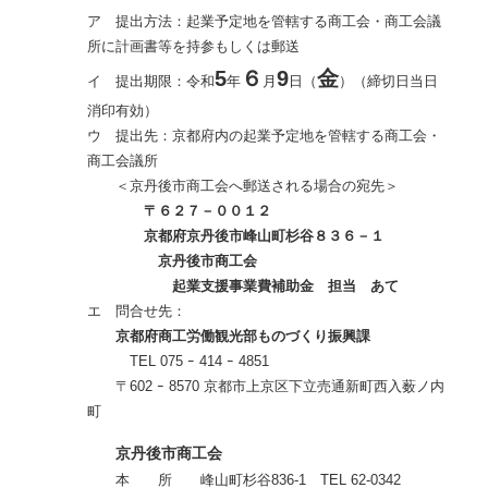
ア 提出方法：起業予定地を管轄する商工会・商工会議
所に計画書等を持参もしくは郵送
5
６
9
金
イ 提出期限：令和
年
月
日（
）（締切日当日
消印有効）
ウ 提出先：京都府内の起業予定地を管轄する商工会・
商工会議所
＜京丹後市商工会へ郵送される場合の宛先＞
〒６２７－００１２
京都府京丹後市峰山町杉谷８３６－１
京丹後市商工会
起業支援事業費補助金 担当 あて
エ 問合せ先：
京都府商工労働観光部ものづくり振興課
TEL 075 ｰ 414 ｰ 4851
〒602 ｰ 8570 京都市上京区下立売通新町西入薮ノ内
町
京丹後市商工会
本 所 峰山町杉谷836-1 TEL 62-0342