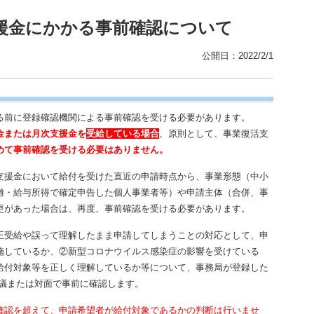
援金にかかる事前確認について
公開日：2022/2/1
る前に登録確認機関による事前確認を受ける必要があります。
金または月次支援金を
受給している場合
、原則として、事業復活支
めて事前確認を受ける必要はありません
。
支援金において給付を受けた直近の申請時点から、事業形態（中小
雑・給与所得で確定申告した個人事業者等）や申請主体（合併、事
更があった場合は、再度、事前確認を受ける必要があります。
正受給や誤って理解したまま申請してしまうことの対応
として、申
施しているか、②新型コロナウイルス感染症の影響を受けている
給付対象等を正しく理解しているか等について、事務局が登録した
会議または対面で事前に確認します。
確認を超えて、申請希望者が給付対象であるかの判断は行いませ