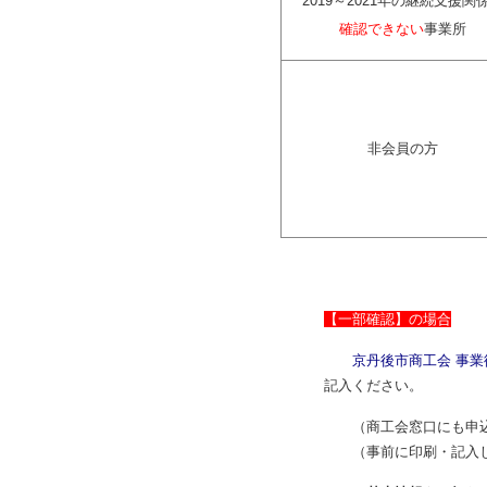
2019～2021年の継続支援関
確認できない
事業所
非会員の方
【一部確認】の場合
京丹後市商工会 事業
記入ください。
（商工会窓口にも申込
（事前に印刷・記入し