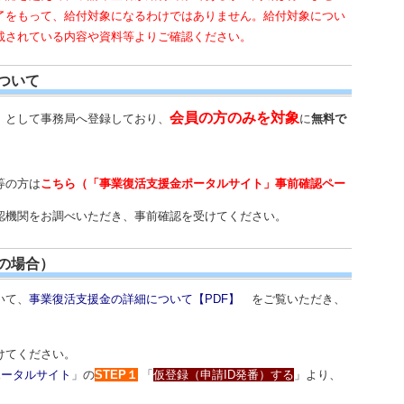
了をもって、給付対象になるわけではありません。給付対象につい
掲載されている内容や資料等よりご確認ください。
ついて
会員の方のみを対象
」として事務局へ登録しており、
に
無料で
等の方は
こちら（「事業復活支援金ポータルサイト」事前確認ペー
認機関をお調べいただき、事前確認を受けてください。
の場合）
いて、
事業復活支援金の詳細について【PDF】
をご覧いただき、
けてください。
ポータルサイト
」の
STEP１
「
仮登録（申請ID発番）する
」より、
。