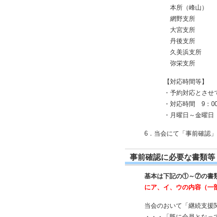
本所（峰山） 62
網野支所 72-
大宮支所 68-
丹後支所 75-
久美浜支所 82
弥栄支所 65-
【対応時間等】
・予約対応とさせ
・対応時間 9：00
・月曜日～金曜日
6．当会にて「事前確認
事前確認に必要な書類等
基本は下記の①～⑦の書
にア、イ、ウの内容（一
当会のおいて「継続支援
・・・「既に会員となっ