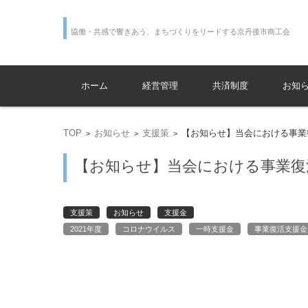
協働・共感で響きあう、まちづくりをリードする京丹後市商工会
コンテンツに移動
ホーム
経営管理
共済制度
お知
TOP
お知らせ
支援策
【お知らせ】当会における事業
>
>
>
【お知らせ】当会における事業復
支援策
お知らせ
支援金
2021年度
コロナウイルス
一時支援金
事業復活支援金