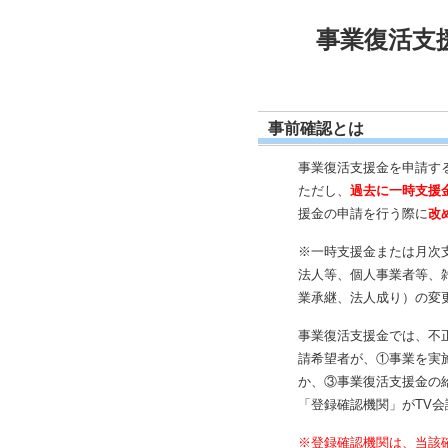
事業復活支
事前確認とは
事業復活支援金を申請す
ただし、
過去に一時支援
援金の申請を行う際に
改
※一時支援金または月次
法人等、個人事業者等、
業承継、法人成り）の変
事業復活支援金では、
不
請希望者が、①事業を実
か、③事業復活支援金の
「登録確認機関」
がTV
※登録確認機関は、当該