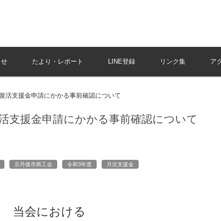
らせ
たより・レポート
LINE登録
リンク集
ア
復活支援金申請にかかる事前確認について
活支援金申請にかかる事前確認について
京丹後市商工会
令和3年度
月次支援金
当会における