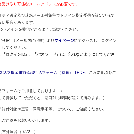
は受け取り可能なメールアドレスが必要です。
ィ設定及び迷惑メール対策等でドメイン指定受信が設定されて
ない場合があります。
u.go.jpドメインを受信できるようご設定ください。
URL（メール内に記載）より
マイページ
にアクセスし、ログイン
定してください。
た『ログインID』、『パスワード』は、忘れないようにしてくださ
復活支援金事前確認申込フォーム（両面）【PDF】
に必要事項をご
フォームはご用意しております。）
て持参していただくと、窓口対応時間が短くて済みます。）
「給付対象や宣誓・同意事項等」について、ご確認ください。
へご連絡をお願いいたします。
外局番（0772）】