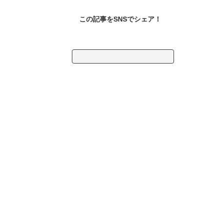
この記事をSNSでシェア！
検
索: