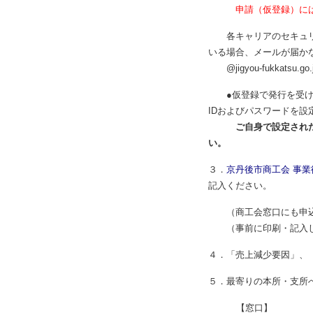
申請（仮登録）に
各キャリアのセキュリテ
いる場合、メールが届か
@jigyou-fukkats
●仮登録で発行を受けた
IDおよびパスワードを設
ご自身で設定され
い。
３．
京丹後市商工会 事業
記入ください。
（商工会窓口にも申込
（事前に印刷・記入し
４．「売上減少要因」、
５．最寄りの本所・支所
【窓口】 【市