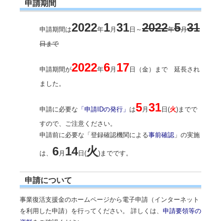
申請期間
2022
1
31
2022
5
31
申請期間は
年
月
日～
年
月
日まで
2022
6
17
申請期間が
年
月
日（金）まで 延長され
ました。
5
31
申請に必要な
「申請IDの発行」
は
月
日(
火
)までで
すので、ご注意ください。
申請前に必要な
「登録確認機関による
事前確認
」
の実施
6
14
火
は、
月
日(
)まで
です。
申請について
事業復活支援金のホームページから電子申請（インターネット
を利用した申請）を行ってください。 詳しくは、
申請要領等の