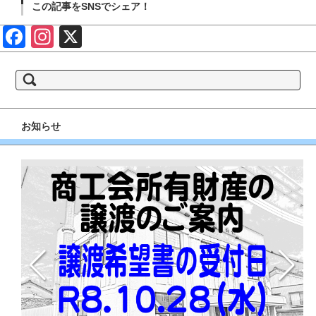
この記事をSNSでシェア！
Face
Insta
X
book
gram
検
索:
お知らせ