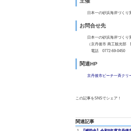
外来植物は処分方法が異
特典
参加者へは、京丹後デジタル
持ち物等
持参物：ゴム手袋又は軍
注意
・注射針、薬品があった
・野鳥が10羽以上の集
・作業中のけが等につい
主催
日本一の砂浜海岸づくり