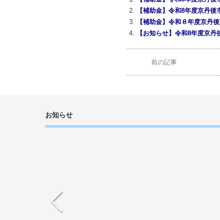
お問合せ先
日本一の砂浜海岸づくり
（京丹後市 商工観光部 
電話 0772-69-0450
関連HP
京丹後市ビーチ一斉クリ
この記事をSNSでシェア！
関連記事
【補助金】令和8年度京丹後
【補助金】令和8年度京丹後
【補助金】令和８年度京丹後
【お知らせ】令和8年度京丹