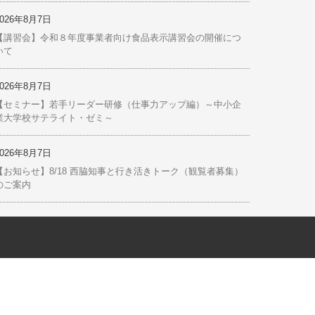
最近の投稿
2026年8月7日
【お知らせ】「あんしん借換資金」に係る信用保証料の引下
げ措置の運用改定等について
2026年8月7日
【お知らせ】（株）全東信の破産に伴うセーフティネット保
証１号の指定について
2026年8月7日
【講習会】令和８年度事業者向け食品表示講習会の開催につ
いて