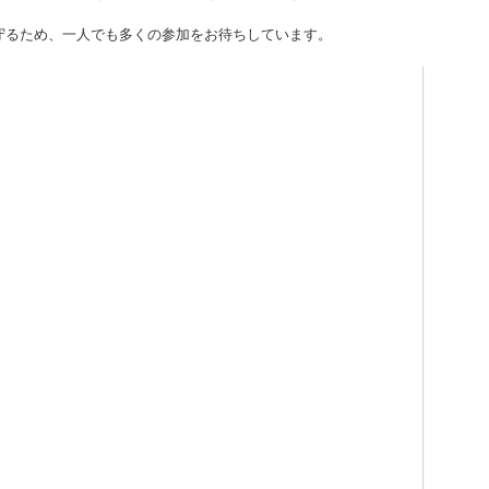
ン作戦のご案内
クリーン作戦のご案内
度
丹後の海岸を大切に守るとともに、最大限に活用し、年中にぎわう
素晴らしい海岸を全国や世界に向けて発信します。
守るため、一人でも多くの参加をお待ちしています。