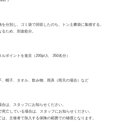
00分（受付開始：9時30分 開会式：9時45分）
日午前7時の時点で雷・波浪・暴風等の注意報・警報が発令されてい
ていなくても、荒天により安全な実施が困難なときは中止としま
Facebook・防災行政無線でお知らせします。
場 京丹後市久美浜町葛野）
始（集合場所）
式（市長開会挨拶・清掃活動及び注意事項説明）
清掃開始
清掃終了
物を分別し、ゴミ袋で回収したのち、トン土嚢袋に集積する。