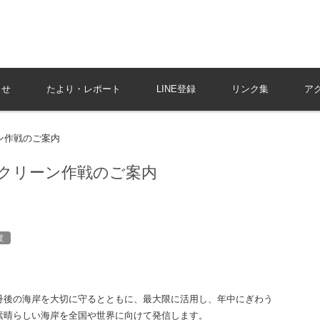
共感で響きあう、まちづくりをリードする京丹後市商工会
らせ
たより・レポート
LINE登録
リンク集
ア