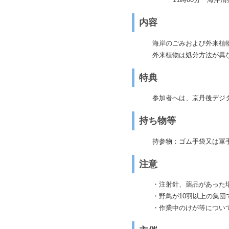
6
28
令和8年
月
日（
日
）
午前9時30分～午前11時
※小雨決行 ただし、当
る場合、または発令され
す。
中止の場合は市のLINE・
場所
葛野海岸・箱石海岸
（集合場所：葛野浜駐車
9時30分 受付開
9時45分 開会
10時00分 海岸
11時00分 海岸
内容
海岸のごみおよび外来植