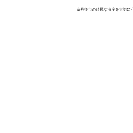
TOP
お知らせ
【お知らせ】京丹後市ビーチ一斉クリー
>
>
【お知らせ】京丹後市ビーチ一斉
お知らせ
2026年度
ビーチ一斉クリーン作戦
京丹後市
令和8年
日本や世界に誇るこの美しい京
日本一の浜辺づくりを推進し、
京丹後市の綺麗な海岸を大切に