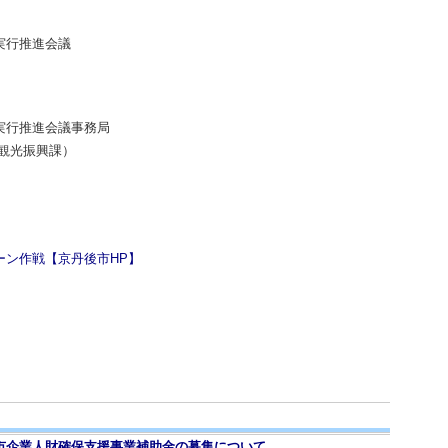
なるため、別途処分。
ポイントを進呈（200p/人 350名分）
手、帽子、タオル、飲み物、雨具（雨天の場合）など
場合は、スタッフにお知らせください。
団で死亡している場合は、スタッフにお知らせください。
ては、主催者で加入する保険の範囲での補償となります。
実行推進会議