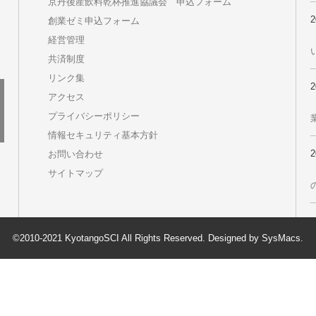
次の記事
ページ一覧
2026.09 最新プレスリリースセミナー
Goope 会員からのお知らせ
LINE登録のご案内
オリジナルスイーツ”丹後ちりめんロール”
事業継続力強化計画をつくろう
京丹後デジタルポイント 市内の加盟店で使用できる買
物ポイントです
京丹後産飲料乾杯推進協議会 申込フォーム
創業ゼミ申込フォーム
経営管理
共済制度