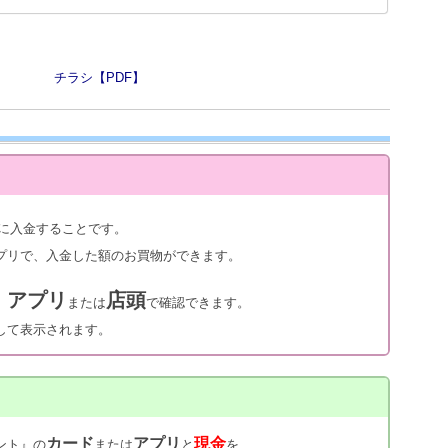
チラシ【PDF】
に入金することです。
リで、入金した額のお買物ができます。
アプリ
店頭
、
または
で確認できます。
して表示されます。
カード
アプリ
現金
ント』の
または
と
を