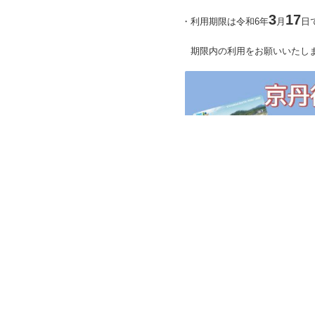
3
17
​・利用期限は令和6年
月
日
期限内の利用をお願いいたし