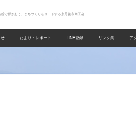
共感で響きあう、まちづくりをリードする京丹後市商工会
らせ
たより・レポート
LINE登録
リンク集
ア