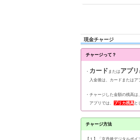
現金チャージ
チャージって？
カード
アプリ
・
または
入金後は、カードまたはアプ
・チャージした金額の残高は
アプリでは、
プリカ残高
と
チャージ方法
【１】「京丹後デジタルポイ