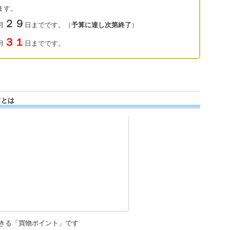
ます。
２９
月
日までです。（
予算に達し次第終了
）
３１
月
日までです。
ドとは
できる「買物ポイント」です