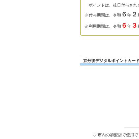
ポイントは、後日付与され
６
２
※付与期間は、令和
年
６
３
※利用期間は、令和
年
京丹後デジタルポイントカー
◇ 市内の加盟店で使用