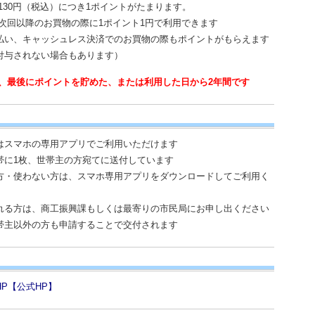
130円（税込）につき1ポイントがたまります。
次回以降のお買物の際に1ポイント1円で利用できます
払い、キャッシュレス決済でのお買物の際もポイントがもらえます
付与されない場合もあります）
は、最後にポイントを貯めた、または利用した日から2年間です
はスマホの専用アプリでご利用いただけます
帯に1枚、世帯主の方宛てに送付しています
方・使わない方は、スマホ専用アプリをダウンロードしてご利用く
れる方は、商工振興課もしくは最寄りの市民局にお申し出ください
帯主以外の方も申請することで交付されます
P【公式HP】