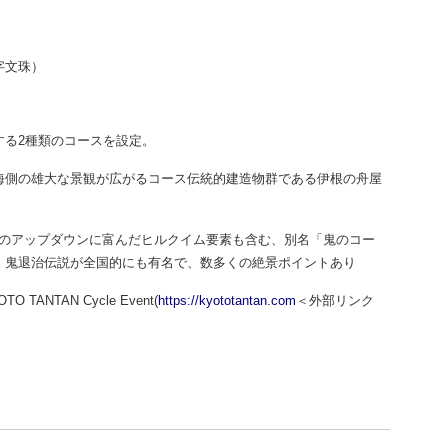
字文珠）
る2種類のコースを設定。
海側の雄大な景観が広がるコース伝統的建造物群である伊根の舟屋
mのアップダウンに富んだヒルクイム要素も含む、別名「鬼のコー
、鬼退治伝説が全国的にも有名で、数多くの絶景ポイントあり
NTAN Cycle Event(
https://kyototantan.com
＜外部リンク