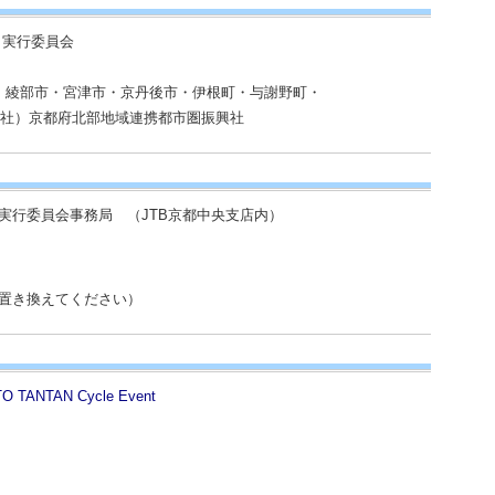
nt 実行委員会
綾部市・宮津市・京丹後市・伊根町・与謝野町・
社）京都府北部地域連携都市圏振興社
Event実行委員会事務局 （JTB京都中央支店内）
■を＠に置き換えてください）
NTAN Cycle Event