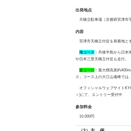
出発地点
天橋立駐車場（京都府宮津市
内容
宮津市天橋立付近を発着地とす
海コース
：丹後半島から日本
や日本三景天橋立付近も走行。
森コース
：最大標高差約400
ス」コース上の大江山連峰では
オフィシャルウェブサイトKYOTO TA
＞)にて、エントリー受付中
参加料金
10,000円
（3）主 催