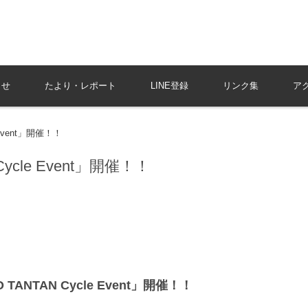
共感で響きあう、まちづくりをリードする京丹後市商工会
らせ
たより・レポート
LINE登録
リンク集
ア
Event」開催！！
ycle Event」開催！！
 TANTAN Cycle Event」開催！！