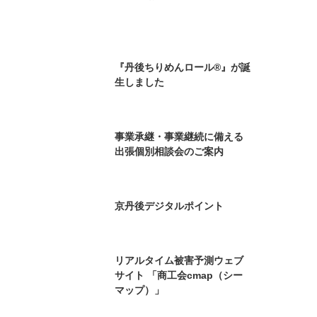
あなたの会社は大丈夫です
か？
京丹後市商工会 LINE公式アカ
ウント お友達募集中
『丹後ちりめんロール®』が誕
生しました
事業承継・事業継続に備える
出張個別相談会のご案内
京丹後デジタルポイント