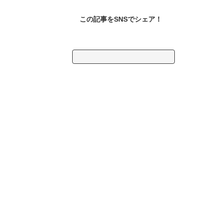
リアルタイム被害予測ウェブ
サイト 「商工会cmap（シー
マップ）」
この記事をSNSでシェア！
検
索: