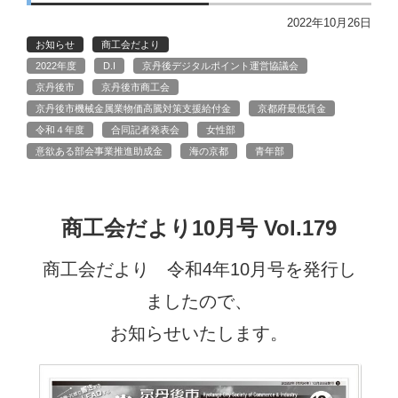
2022年10月26日
お知らせ
商工会だより
2022年度
D.I
京丹後デジタルポイント運営協議会
京丹後市
京丹後市商工会
京丹後市機械金属業物価高騰対策支援給付金
京都府最低賃金
令和４年度
合同記者発表会
女性部
意欲ある部会事業推進助成金
海の京都
青年部
商工会だより10月号 Vol.179
商工会だより 令和4年10月号を発行し
ましたので、
お知らせいたします。