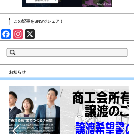
この記事をSNSでシェア！
Face
Insta
X
book
gram
検
索:
お知らせ