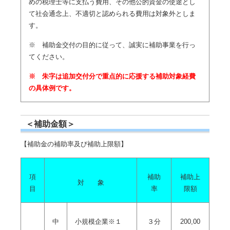
めの税理士等に支払う費用、その他公的資金の使途とし
て社会通念上、不適切と認められる費用は対象外としま
す。
※ 補助金交付の目的に従って、誠実に補助事業を行っ
てください。
※ 朱字は追加交付分で重点的に応援する補助対象経費
の具体例です。
＜補助金額＞
【補助金の補助率及び補助上限額】
項
補助
補助上
対 象
目
率
限額
中
小規模企業※１
３分
200,00