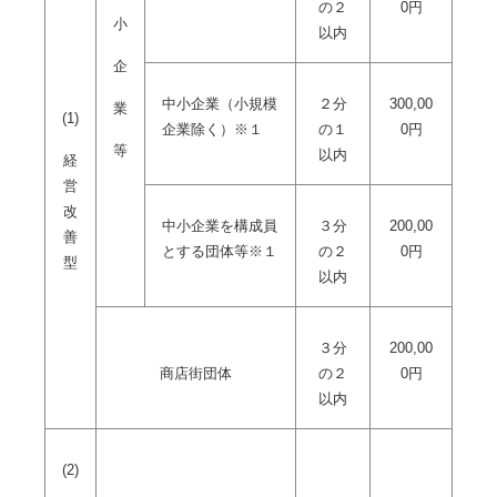
の２
0円
小
以内
企
中小企業（小規模
２分
300,00
業
(1)
企業除く）※１
の１
0円
等
以内
経
営
改
中小企業を構成員
３分
200,00
善
とする団体等※１
の２
0円
型
以内
３分
200,00
商店街団体
の２
0円
以内
(2)