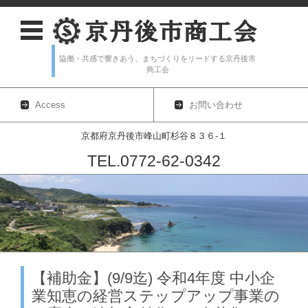
協働・共感で響きあう、まちづくりをリードする京丹後市
商工会
Access
お問い合わせ
京都府京丹後市峰山町杉谷８３６-１
TEL.0772-62-0342
コンテンツに移動
【補助金】(9/9迄) 令和4年度 中小企
業知恵の経営ステップアップ事業の