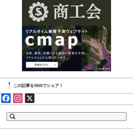
この記事をSNSでシェア！
Face
Insta
X
book
gram
検
索: