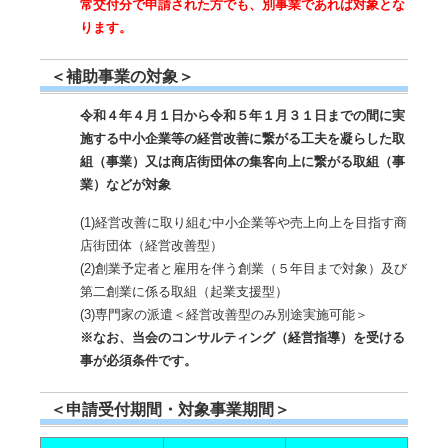
常交付分で申請された方でも、別事業であれば対象とな
ります。
＜補助事業の対象＞
令和４年４月１日から令和５年１月３１日までの間に実
施する中小企業等の経営改善に繋がる工夫を凝らした取
組（事業）又は商店街団体の集客向上に繋がる取組（事
業）などが対象
(1)経営改善に取り組む中小企業等や売上向上を目指す商
店街団体（経営改善型）
(2)創業予定者と雇用を伴う創業（５年目まで対象）及び
第二創業に係る取組（起業支援型）
(3)専門家の派遣＜経営改善型のみ別途実施可能＞
※なお、当会のコンサルティング（経営指導）を受ける
事が必須条件です。
＜申請受付期間・対象事業期間＞