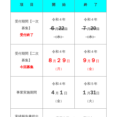
項 目
開 始
終 了
令和４年
令和４年
受付期間【一次
６
22
７
20
募集】
月
日
月
日
受付終了
（水）
（水）
令和４年
令和４年
受付期間【二次
８
２９
９
９
募集】
月
日
月
日
今回募集
（月）
（金）
令和４年
令和５年
４
１
１
31
事業実施期間
月
日
月
日
（金）
（火）
実績報告書提出