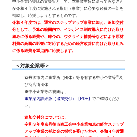
中小企業応援隊の支援策として、本事業主旨に沿ってみなさん
が令和４年度に実施される取組（事業）に必要な経費の一部を
補助し、応援しようとするものです。
令和４年度では、通常のステップアップ事業に加え、追加交付
分として、予算の範囲内で、インボイス制度導入に向けた取り
組みに係る経費や、昨今の、ウクライナ情勢等などによる原材
料費の高騰の影響に対応するための経営改善に向けた取り組み
に係る経費を重点的に応援します。
＜対象企業等＞
※
京丹後市内に事業所（団体）等を有する中小企業等
及
び商店街団体
※中小企業等の範囲は、
事業案内詳細版（追加交付）【PDF】
でご確認くださ
い。
追加交付分については、
令和３年度京丹後市商工会中小企業知恵の経営ステップ
アップ事業の補助金の採択を受けた方や、令和４年度通