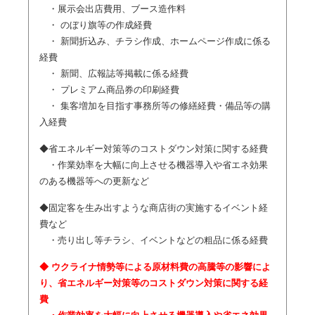
・展示会出店費用、ブース造作料
・ のぼり旗等の作成経費
・ 新聞折込み、チラシ作成、ホームページ作成に係る
経費
・ 新聞、広報誌等掲載に係る経費
・ プレミアム商品券の印刷経費
・ 集客増加を目指す事務所等の修繕経費・備品等の購
入経費
◆省エネルギー対策等のコストダウン対策に関する経費
・作業効率を大幅に向上させる機器導入や省エネ効果
のある機器等への更新など
◆固定客を生み出すような商店街の実施するイベント経
費など
・売り出し等チラシ、イベントなどの粗品に係る経費
◆ ウクライナ情勢等による原材料費の高騰等の影響によ
り、省エネルギー対策等のコストダウン対策に関する経
費