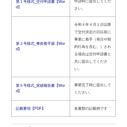
申請時に提出してくだ
第１号様式_交付申請書【Wor
d】
さい。
令和４年４月１日以降
で交付決定の日以前に
事業に着手（発注や契
第２号様式_事前着手届【Wor
約行為を含む。）され
d】
る場合は交付申請書と
共に提出してくださ
い。
事業完了時に提出して
第５号様式_実績報告書【Wor
d】
ください。
記載要領【PDF】
各書類の記載例です