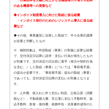
・作業効率を大幅に向上させる機器導入や省エネ効果
のある機器等への更新など
◆インボイス制度導入に向けた取組に係る経費
・インボイス発行のためのレジシステム導入に係る経
費など
◆その他、事業趣旨に合致した取組で、中小企業応援隊
が必要と判断したもの
※ 補助対象は、申請取組（事業）の実施に必要な経費
で、交付決定日以降に請求・支払い行為が発生したもの
が対象です。交付決定の日以前に着手（発注や契約行為
を含む。）した取組（事業）については「事前着手届」
の提出が必要です。「事前着手届」提出の取組（事業）
であっても、交付決定日以降の支払いが対象となりま
す。
※ 人件費、借入れに伴う支払い利息、公租公課（消費
税など）、不動産購入費、官公署に支払う手数料等、振
込手数料、飲食・接待費、税務申告・決算書作成等のた