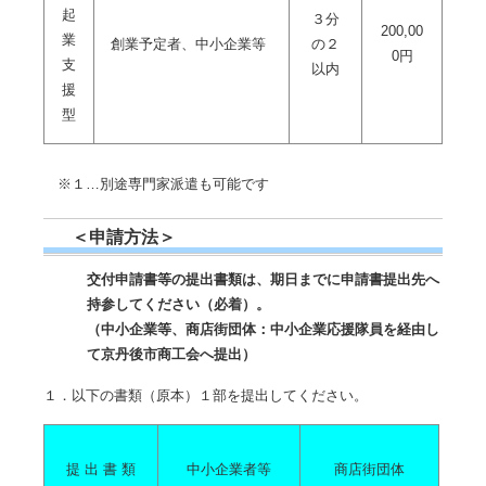
起
３分
200,00
業
創業予定者、中小企業等
の２
0円
支
以内
援
型
※１…別途専門家派遣も可能です
＜申請方法＞
交付申請書等の提出書類は、期日までに申請書提出先へ
持参してください（必着）。
（
中小企業等、商店街団体：中小企業応援隊員を経由し
て京丹後市商工会へ提出）
１．以下の書類（原本）１部を提出してください。
提 出 書 類
中小企業者等
商店街団体