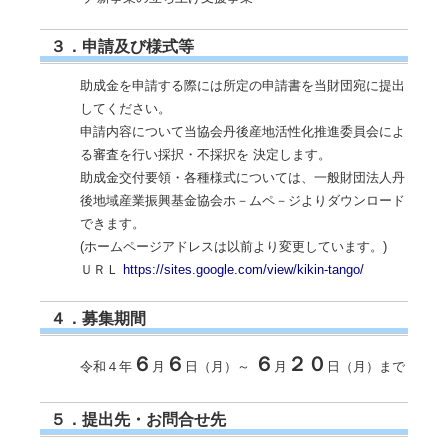
３．申請及び様式等
助成金を申請する際には所定の申請書を当財団宛に提出
してください。
申請内容について当協会丹後産地活性化推進委員会によ
る審査を行い採択・不採択を 決定します。
助成金交付要領・各種様式については、一般財団法人丹
後地域産業振興基金協会ホ－ムペ－ジよりダウンロード
できます。
(ホームページアドレスは以前より変更しています。)
ＵＲＬ
https://sites.google.com/view/kikin-tango/
４．募集期間
６
６
６
２０
令和４年
月
日（月）～
月
日（月）まで
５．提出先・お問合せ先