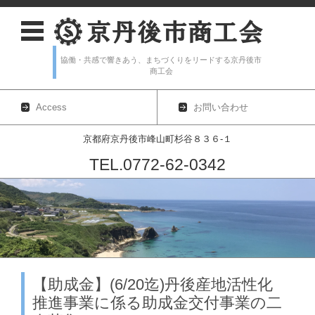
協働・共感で響きあう、まちづくりをリードする京丹後市
商工会
Access
お問い合わせ
京都府京丹後市峰山町杉谷８３６-１
TEL.0772-62-0342
コンテンツに移動
【助成金】(6/20迄)丹後産地活性化
推進事業に係る助成金交付事業の二