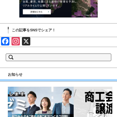
この記事をSNSでシェア！
Face
Insta
X
book
gram
検
索:
お知らせ