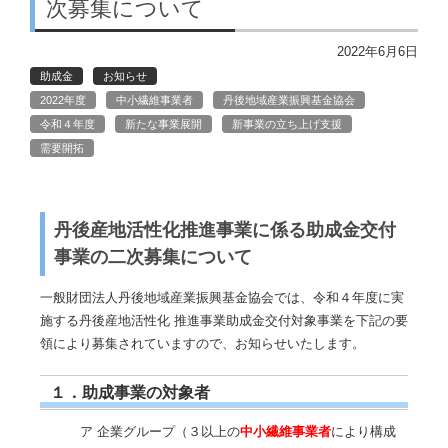
次募集について
2022年6月6日
助成金
お知らせ
2022年度
中小繊維事業者
丹後地域産業振興基金協会
令和４年度
新たな事業展開
新事業の立ち上げ支援
需要開拓
丹後産地活性化推進事業に係る助成金交付
事業の二次募集について
一般財団法人丹後地域産業振興基金協会では、令和４年度に実
施する丹後産地活性化 推進事業助成金交付対象事業を下記の要
領により募集されていますので、お知らせいたします。
１．助成事業の対象者
ア 企業グループ（３以上の
中小繊維事業者
により構成