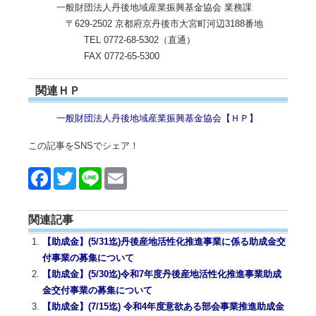
一般財団法人丹後地域産業振興基金協会 業務課
〒629-2502 京都府京丹後市大宮町河辺3188番地
TEL 0772-68-5302（直通）
FAX 0772-65-5300
関連ＨＰ
一般財団法人丹後地域産業振興基金協会【ＨＰ】
この記事をSNSでシェア！
Face
Twitt
Line
Emai
book
er
l
関連記事
【助成金】(5/31迄)丹後産地活性化推進事業に係る助成金交
付事業の募集について
【助成金】(5/30迄)令和7年度丹後産地活性化推進事業助成
金交付事業の募集について
【助成金】(7/15迄) 令和4年度意欲ある部会事業推進助成金