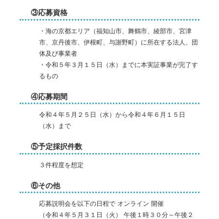
③応募資格
・海の京都エリア（福知山市、舞鶴市、綾部市、宮津
市、京丹後市、伊根町、与謝野町）に所在する法人、団
体及び事業者
・令和５年３月１５日（水）までに本実証事業が完了す
るもの
④応募期間
令和４年５月２５日（水）から令和４年６月１５日
（水）まで
⑤予定採択件数
３件程度を想定
⑥その他
応募説明会を以下の日程で オンライン 開催
（令和４年５月３１日（火） 午後１時３０分～午後２