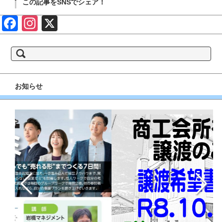
この記事をSNSでシェア！
Face
Insta
X
book
gram
検
索:
お知らせ