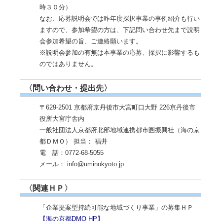
時３０分）
なお、応募説明会では昨年度採択事業の事例紹介も行い
ますので、参加希望の方は、下記問い合わせ先まで説明
会参加希望の旨、ご連絡願います。
※説明会参加の有無は本事業の応募、採択に影響するも
のではありません。
〈問い合わせ・提出先〉
〒629-2501 京都府京丹後市大宮町口大野 226京丹後市
役所大宮庁舎内
一般社団法人京都府北部地域連携都市圏振興社（海の京
都ＤＭＯ） 担当： 福井
電 話：0772-68-5055
メール： info@uminokyoto.jp
〈関連ＨＰ〉
「企業提案型持続可能な地域づくり事業」の募集ＨＰ
【海の京都DMO HP】