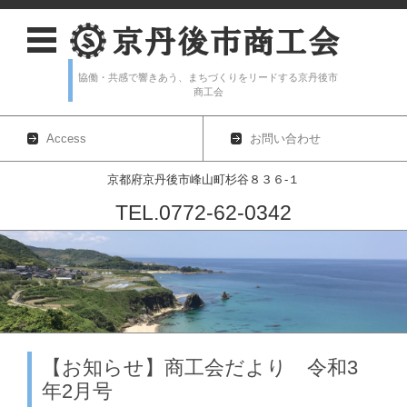
協働・共感で響きあう、まちづくりをリードする京丹後市
商工会
Access
お問い合わせ
京都府京丹後市峰山町杉谷８３６-１
TEL.0772-62-0342
コンテンツに移動
【お知らせ】商工会だより 令和3
年2月号