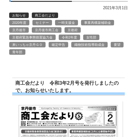
2021年3月1日
お知らせ
商工会だより
2020年度
セミナー
一時支援金
事業再構築補助金
京丹後市
京丹後市商工会
京都府
京都府緊急事態措置協力金
令和2年度
女性部
来いっちゃ京丹ＧＯ
確定申告
織物技術指導助成金
要望
青年部
商工会だより 令和3年2月号を発行しましたの
で、お知らせいたします。