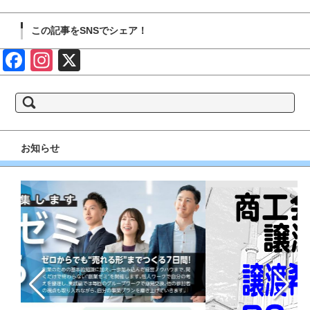
この記事をSNSでシェア！
Face
Insta
X
book
gram
検
索:
お知らせ