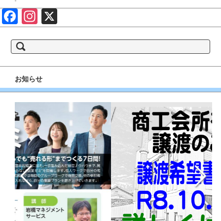
Face
Insta
X
book
gram
検
索:
お知らせ