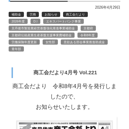
2026年4月29日
補助金
労務
お知らせ
商工会だより
2026年度
D.I
エキスパートバンク事業
京丹後市製造業経営基盤強化推進事業補助金
京都府
京都府伝統産業生産基盤支援事業費補助金
令和8年度
労働保険年度更新
女性部
意欲ある部会事業推進助成金
青年部
商工会だより4月号 Vol.221
商工会だより 令和8年4
月号を発行しま
したので、
お知らせいたします。