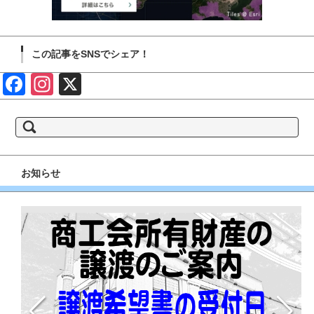
この記事をSNSでシェア！
Face
Insta
X
book
gram
検
索:
お知らせ