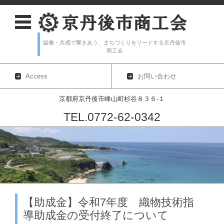
協働・共感で響きあう、まちづくりをリードする京丹後市
商工会
Access
お問い合わせ
京都府京丹後市峰山町杉谷８３６-１
TEL.0772-62-0342
コンテンツに移動
【助成金】令和7年度 織物技術指
導助成金の受付終了について