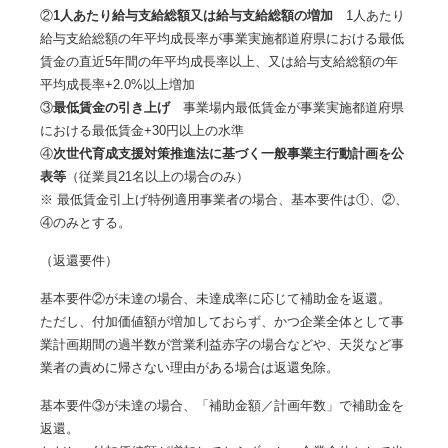
②
1人あたり給与支給総額又は給与支給総額の増加
1人あたり
給与支給総額の年平均成長率が事業実施都道府県における最低
賃金の直近5年間の年平均成長率以上、又は給与支給総額の年
平均成長率+2.0%以上増加
③
最低賃金の引き上げ
事業場内最低賃金が事業実施都道府県
における最低賃金+30円以上の水準
④
次世代育成支援対策推進法に基づく一般事業主行動計画を公
表等
（従業員21名以上の場合のみ）
※ 最低賃金引上げ特例適用事業者の場合、基本要件は①、②、
④のみとする。
（返還要件）
基本要件②が未達の場合、未達成率に応じて補助金を返還。
ただし、付加価値額が増加しておらず、かつ企業全体として事
業計画期間の過半数が営業利益赤字の場合などや、天災など事
業者の責めに帰さない理由がある場合は返還免除。
基本要件③が未達の場合、「補助金額／計画年数」で補助金を
返還。