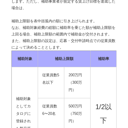
します。ただし、補助事業者が規定する賃上げ目標を達成した
場合は、
補助上限額を表中括弧内の額に引き上げられます。
なお、補助対象経費の総額に補助率を乗じた額が補助上限額を
上回る場合、補助上限額の範囲内で補助金が交付されます。
また、補助上限額の設定は、応募・交付申請時点での従業員数
によって決めることとします。
補助対象
補助上限額
補助率
従業員数5
200万円
名以下
（300万
円）
補助対象
1/2以
としてカ
従業員数
500万円
タログに
6〜20名
（750万
下
登録され
円）