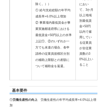
除く。））
におい
て、3か月
① 給与支給総額の年平均
以上地域
成長率+6.0%以上増加
別最低賃
② 事業場内最低賃金が事
金+50円
業実施都道府県における
以内で雇
最低賃金+50円以上の水準
用してい
上記①、②のいずれか一
る従業員
方でも未達の場合、各申
が全従業
請枠の従業員規模区分別
員数の3
0%以上い
の補助上限額との差額に
ること
ついて補助金を返還。
基本要件
①
労働生産性の向上
労働生産性の年平均成長率+4.0%以上増
加