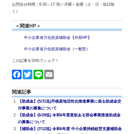
お問合せ時間：9:30～17:30／月曜～金曜（土・日・祝日除
く）
＜関連HP＞
中小企業省力化投資補助金【外部HP】
中小企業省力化投資補助金（一般型）
この記事をSNSでシェア！
Face
Twitt
Line
Emai
book
er
l
関連記事
【助成金】(5/31迄)丹後産地活性化推進事業に係る助成金交
付事業の募集について
【助成金】(6/28迄) 令和6年度意欲ある部会事業推進助成金
の募集について
【補助金】(7/12迄) 令和6年度 中小企業持続経営支援補助金