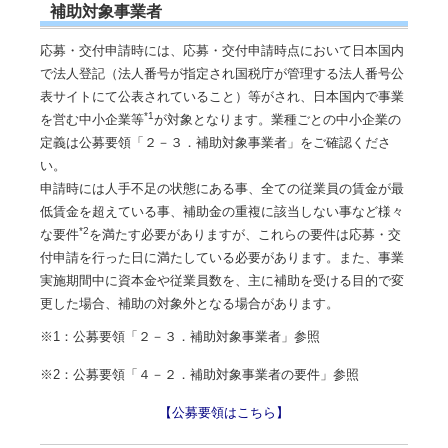
補助対象事業者
応募・交付申請時には、応募・交付申請時点において日本国内
で法人登記（法人番号が指定され国税庁が管理する法人番号公
表サイトにて公表されていること）等がされ、日本国内で事業
*1
を営む中小企業等
が対象となります。業種ごとの中小企業の
定義は公募要領「２－３．補助対象事業者」をご確認くださ
い。
申請時には人手不足の状態にある事、全ての従業員の賃金が最
低賃金を超えている事、補助金の重複に該当しない事など様々
*2
な要件
を満たす必要がありますが、これらの要件は応募・交
付申請を行った日に満たしている必要があります。また、事業
実施期間中に資本金や従業員数を、主に補助を受ける目的で変
更した場合、補助の対象外となる場合があります。
※1：公募要領「２－３．補助対象事業者」参照
※2：公募要領「４－２．補助対象事業者の要件」参照
【公募要領はこちら】