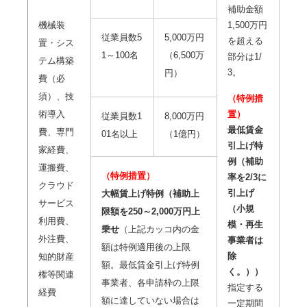
補助金額
機械装
1,500万円
従業員数5
5,000万円
を超える
置・シス
1～100名
（6,500万
部分は1/
テム構築
3。
円）
費（必
須）、技
（特例措
術導入
置）
従業員数1
8,000万円
最低賃金
費、専門
01名以上
（1億円）
引上げ特
家経費、
例（補助
運搬費、
（特例措置）
率を2/3に
クラウド
引上げ
大幅賃上げ特例（補助上
サービス
（小規
限額を250～2,000万円上
利用費、
模・再生
乗せ
（上記カッコ内の金
外注費、
事業者は
額は特例適用後の上限
除
知的財産
額。最低賃金引上げ特例
く。））
権等関連
事業者、各申請枠の上限
指定する
経費
額に達していない場合は
一定期間