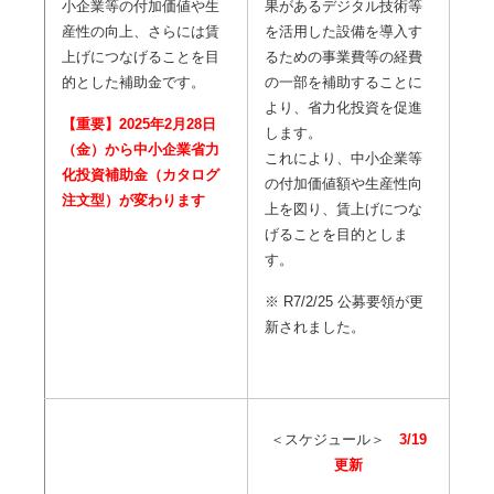
小企業等の付加価値や生
果があるデジタル技術等
産性の向上、さらには賃
を活用した設備を導入す
上げにつなげることを目
るための事業費等の経費
的とした補助金です。
の一部を補助することに
より、省力化投資を促進
【重要】2025年2月28日
します。
（金）から中小企業省力
これにより、中小企業等
化投資補助金（カタログ
の付加価値額や生産性向
注文型）が変わります
上を図り、賃上げにつな
げることを目的としま
す。
※ R7/2/25 公募要領が更
新されました。
＜スケジュール＞
3/19
更新