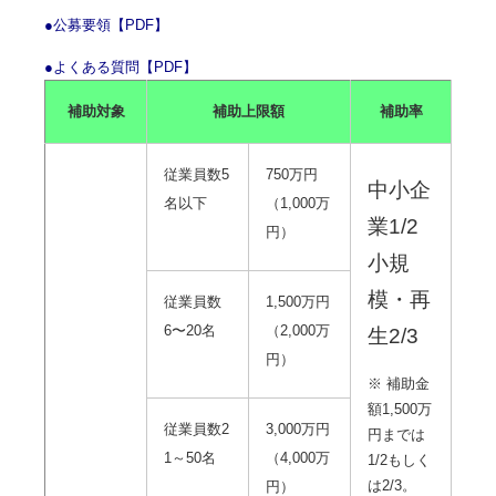
●公募要領【PDF】
●よくある質問【PDF】
補助対象
補助上限額
補助率
従業員数5
750万円
中小企
名以下
（1,000万
業1/2
円）
小規
模・再
従業員数
1,500万円
6〜20名
（2,000万
生2/3
円）
※ 補助金
額1,500万
従業員数2
3,000万円
円までは
1～50名
（4,000万
1/2もしく
は2/3。
円）