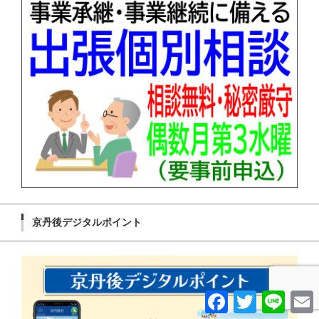
京丹後デジタルポイント
F
T
L
a
w
i
c
i
n
a