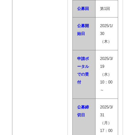
公募回
第1回
公募開
2025/1/
始日
30
（木）
申請ポ
2025/3/
ータル
19
での受
（水）
付
10：00
～
公募締
2025/3/
切日
31
（月）
17：00