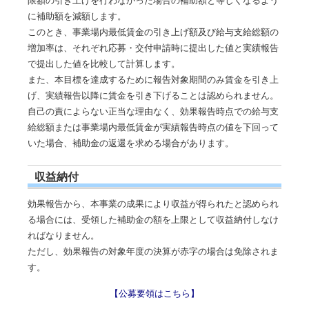
限額の引き上げを行わなかった場合の補助額と等しくなるよう
に補助額を減額します。
このとき、事業場内最低賃金の引き上げ額及び給与支給総額の
増加率は、それぞれ応募・交付申請時に提出した値と実績報告
で提出した値を比較して計算します。
また、本目標を達成するために報告対象期間のみ賃金を引き上
げ、実績報告以降に賃金を引き下げることは認められません。
自己の責によらない正当な理由なく、効果報告時点での給与支
給総額または事業場内最低賃金が実績報告時点の値を下回って
いた場合、補助金の返還を求める場合があります。
収益納付
効果報告から、本事業の成果により収益が得られたと認められ
る場合には、受領した補助金の額を上限として収益納付しなけ
ればなりません。
ただし、効果報告の対象年度の決算が赤字の場合は免除されま
す。
【公募要領はこちら】