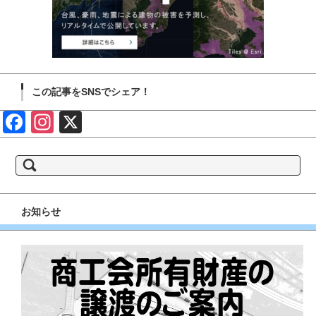
この記事をSNSでシェア！
Face
Insta
X
book
gram
検
索:
お知らせ